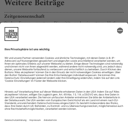
Weitere Beiträge
Zeitgenossenschaft
Starke Frauen, muntere Diversität und ein etwas blutleeres
elektronisches Musiktheater – das ist «Ultraschall» 2020
Schon Hölderlins Hyperion ahnte es: Der Mensch ist eine
beunruhigend prekäre Einrichtung der Natur, etwas, «das,
wie ein Chaos gärt, oder modert, wie ein fauler Baum, und
nie zu einer Reife gedeiht». Ähnlich kritisch sieht dies auch
Golem XIV, jener Supercomputer, dem der polnische Science
fiction-Autor Stanisław Lem 1973 ein intelligent-funkelndes
literarisches...
Aus dem Geist des Tanzes
Korngold: Der Ring des Polykrates
FREIBERG | THEATER
Niemand kann sagen, wie die Karriere Erich Wolfgang