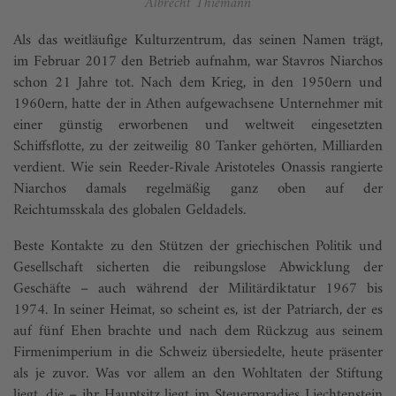
Albrecht Thiemann
Als das weitläufige Kulturzentrum, das seinen Namen trägt,
im Februar 2017 den Betrieb aufnahm, war Stavros Niarchos
schon 21 Jahre tot. Nach dem Krieg, in den 1950ern und
1960ern, hatte der in Athen aufgewachsene Unternehmer mit
einer günstig erworbenen und weltweit eingesetzten
Schiffsflotte, zu der zeitweilig 80 Tanker gehörten, Milliarden
verdient. Wie sein Reeder-Rivale Aristoteles Onassis rangierte
Niarchos damals regelmäßig ganz oben auf der
Reichtumsskala des globalen Geldadels.
Beste Kontakte zu den Stützen der griechischen Politik und
Gesellschaft sicherten die reibungslose Abwicklung der
Geschäfte – auch während der Militärdiktatur 1967 bis
1974. In seiner Heimat, so scheint es, ist der Patriarch, der es
auf fünf Ehen brachte und nach dem Rückzug aus seinem
Firmenimperium in die Schweiz übersiedelte, heute präsenter
als je zuvor. Was vor allem an den Wohltaten der Stiftung
liegt, die – ihr Hauptsitz liegt im Steuerparadies Liechtenstein