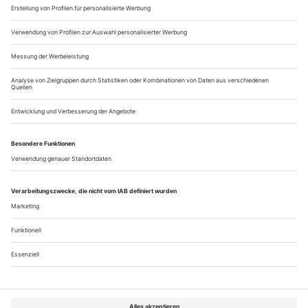
auch nicht ändern. Weltweit lässt sich der Jubilar mit Fest­konzerten
feiern – und hat zusätzlich noch mal eben den neuen Münchner
«Maskenball» dirigiert
Einer Ihrer Kollegen sagte einmal, 79, 80, 81, das sei ihm
eigentlich egal.
Mir nicht. Am liebsten wäre mir 39, meinetwegen 49.
Sie haben, so schilderten Sie es einmal, früher am Pult
wilde Bewegungen vollführt. Wann legt man das ab?
Mein Wiener Lehrer Hans Swarowsky hat mich einmal bei
der «Kleinen Nachtmusik» beobachtet und gefragt: «Was
machen Sie eigentlich, wenn...
Über uns
Kontakt
Kritikerumfrage
Newsletter
Mediadaten
Datenschutz
Impressum
AGB
Vertrag widerrufen
Cookie-Einstellungen
Abo kündigen