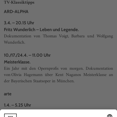
TV-Klassiktipps
ARD-ALPHA
3.4. – 20.15 Uhr
Fritz Wunderlich – Leben und Legende.
Dokumentation von Thomas Voigt, Barbara und Wolfgang
Wunderlich.
10./17./24.4. – 11.00 Uhr
Meisterklasse.
Ein Jahr mit den Opernprofis von morgen. Dokumentation
von Olivia Hagemann über Kent Naganos Meisterklasse an
der Bayerischen Staatsoper in München.
arte
1.4. – 5.25 Uhr
7.4. – 5.10 Uhr