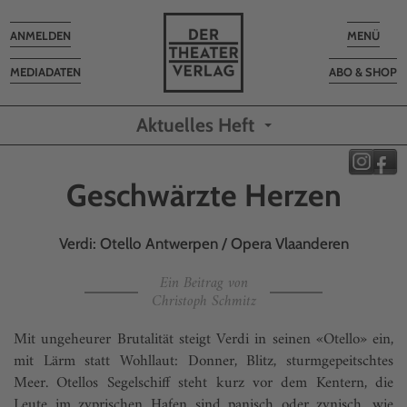
Toggle
Toggle
ANMELDEN
MENÜ
navigation
navigatio
MEDIADATEN
ABO & SHOP
Aktuelles Heft
Geschwärzte Herzen
Verdi: Otello Antwerpen / Opera Vlaanderen
Ein Beitrag von
Christoph Schmitz
Mit ungeheurer Brutalität steigt Verdi in seinen «Otello» ein,
mit Lärm statt Wohllaut: Donner, Blitz, sturmgepeitschtes
Meer. Otellos Segelschiff steht kurz vor dem Kentern, die
Leute im zyprischen Hafen sind panisch oder zynisch, wie