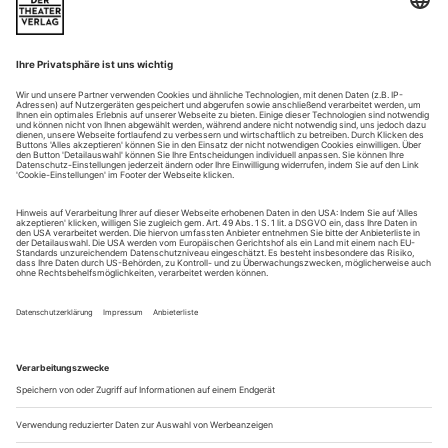
13.4. – 5.20 Uhr
Fü...
Spiegel einer Zeit
Der französischen Sopranistin Germaine Lubin brachten Wagners
Partien Erfüllung und Verhängnis
Neben Frida Leider und Kirsten Flagstad gab es vor achtzig
Jahren noch eine weitere bemerkenswerte Interpretin der
Isolde: Germaine Lubin (1890-1979). Die Pariserin muss auf
der Bühne eine fesselnde Erscheinung gewesen sein, und die
wenigen Aufnahmen, die das Label Marston jetzt zu einem
Porträt zusammengestellt hat, lassen phänomenale vokale
Fähigkeiten ahnen.
Lub...
Pause machen? Kann ich nicht
Bis 2019 ist der Terminkalender schon voll. Und ZUBIN MEHTA,
am 29. April vor 80 Jahren in Bombay zur Welt gekommen, will das