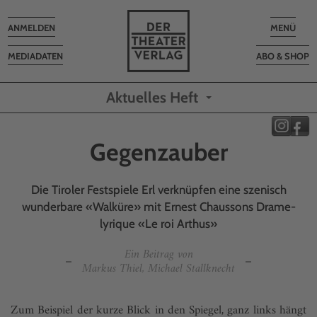
Toggle
Toggle
ANMELDEN
MENÜ
navigation
navigatio
MEDIADATEN
ABO & SHOP
Aktuelles Heft
Gegenzauber
Die Tiroler Festspiele Erl verknüpfen eine szenisch
wunderbare «Walküre» mit Ernest Chaussons Drame-
lyrique «Le roi Arthus»
Ein Beitrag von
Markus Thiel, Michael Stallknecht
Zum Beispiel der kurze Blick in den Spiegel, ganz links hängt