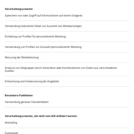
zartesten Farben. Jedenfalls in diesem Moment, an diesem Ort.
Dabei sind die Vorhänge geschlossen im Schlafgemach der
Violetta Valéry. Also muss es wohl ein himmlisches Licht sein,
das in den Raum hineinfällt: engelsgleich. Giuseppe Verdi hat
dafür eine göttliche Musik geschrieben, ein
Andante
in cmoll,
das...
In Wagners Welt
Weniger wäre mehr: das Kunstprojekt «Temple of Appropriated
Histories» am Staatstheater Kassel
Der Premierentitel und das ganze Drumherum dieses
vierstündigen Spektakels passten zu den Ambitionen der
neuen Intendanz in Kassel und ebenfalls zur heißdisktutierten
documenta – mit einem kleinen Unterschied: Das
politische Porzellan blieb diesmal heil. Mit «Temple of
Appropriated Histories», einer interdisziplinären
Bühneninszenierung des Projekts «Temple of...