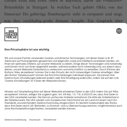
Gerade Erda und Erste Norn in Bayreuth, davor die «Walküre»-
Brünnhilde in Stuttgart. In welches Fach gehört Okka von der
Damerau? Die gebürtige Hamburgerin sieht es entspannt und singt,
was ihre reichhaltig-große Stimme hergibt. Ein Gespräch über
Wohlfühlzonen, reisende Stimmen und Rock ’n’ Roll auf der
Opernbühne
Frau von der Damerau, zunächst Ortrud, dann Brünnhilde, bald
Ariadne – fühlen Sie sich stimmlich endlich im dramatischen Fach
angekommen?
Nein. Ich plane eher virtuos. Deshalb habe ich auch nicht das
Gefühl, dass ich irgendwo angekommen bin. Man kann in
diesem Beruf nicht allein über seine Entwicklung bestimmen,
man muss auch mit den richtigen Partien besetzt...
CD des Monats: Liebesgeflüster
Daniel Oren, die Dresdner Philharmonie und eine exzellente
Solistenriege entschlacken Verdis «La traviata»
Der Tod schmeckt ungewöhnlich süß. Und er leuchtet in den