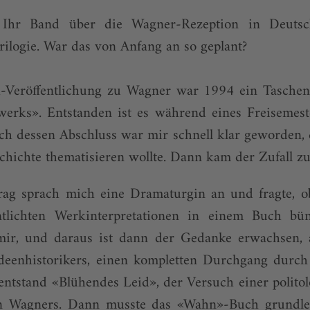
Ihr Band über die Wagner-Rezeption in Deutsc
rilogie. War das von Anfang an so geplant?
h-Veröffentlichung zu Wagner war 1994 ein Tasche
erks». Entstanden ist es während eines Freisemest
ch dessen Abschluss war mir schnell klar geworden, 
chichte thematisieren wollte. Dann kam der Zufall zu
ag sprach mich eine Dramaturgin an und fragte, o
entlichten Werkinterpretationen in einem Buch b
 mir, und daraus ist dann der Gedanke erwachsen, 
 Ideenhistorikers, einen kompletten Durchgang durc
entstand «Blühendes Leid», der Versuch einer polito
 Wagners. Dann musste das «Wahn»-Buch grundleg