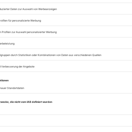
Zugang zum Onlinea
Opernwelt
Sie können alle Vorteile
sofort nutzen
Digital-Abo testen
eichnis