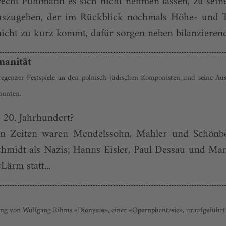
echt Puhlmann es sich nicht nehmen lassen, zu seine
auszugeben, der im Rückblick nochmals Höhe- und T
icht zu kurz kommt, dafür sorgen neben bilanzierend
umanität
enzer Festspiele an den polnisch-jüdischen Komponisten und seine Aus
konnten.
s 20. Jahrhundert?
en Zeiten waren Mendelssohn, Mahler und Schönber
chmidt als Nazis; Hanns Eisler, Paul Dessau und Mar
ärm statt...
 von Wolfgang Rihms «Dionysos», einer «Opernphantasie», uraufgeführt b