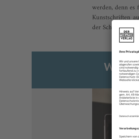
werden, denn es f
Kunstschriften a
der Schopenhauer-
Weiter
Sie