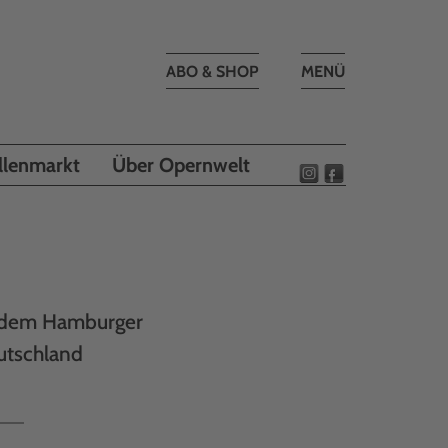
Toggle
ABO & SHOP
MENÜ
navigation
llenmarkt
Über Opernwelt
t dem Hamburger
utschland