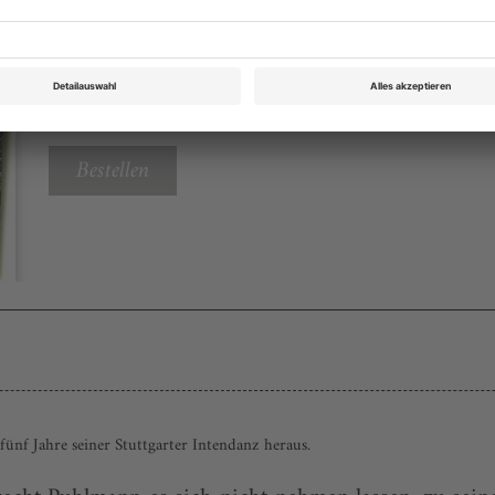
Opernwelt Jahrbuch 2011
Rubrik: Bilanz, Seite 104
von Christoph Vratz
Bestellen
ünf Jahre seiner Stuttgarter Intendanz heraus.