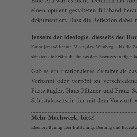
Eine Ära war es nicht. Dennoch hat Albr
einen opulent gestalteten Bildband her
dokumentiert. Dass die Reflexion dabei n
Jenseits der Ideologie, diesseits der H
Kaum jemand kannte Mieczyslaw Weinberg – bis die Breg
skizziert die Kräfte, die ihn aus dem Bewusstsein tilgen 
Gab es ein irrationaleres Zeitalter als da
Verbannt oder verpönt zu verschieden
Furtwängler, Hans Pfitzner und Franz S
Schostakowitsch, der mit dem Vorwurf, «L
Mehr Machwerk, bitte!
Eleonore Büning über Entstehung, Deutung und Bedeutung