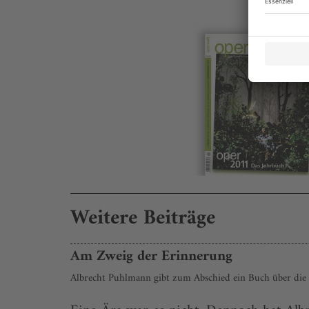
Weitere Beiträge
Am Zweig der Erinnerung
Albrecht Puhlmann gibt zum Abschied ein Buch über die f