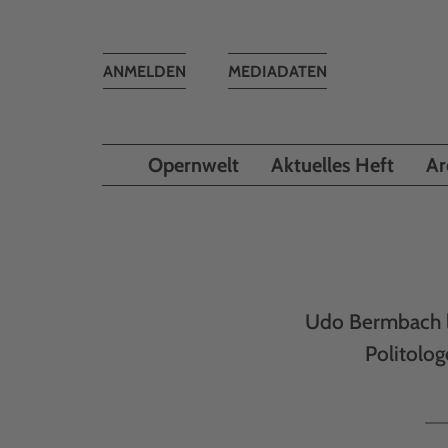
Toggle
ANMELDEN
MEDIADATEN
navigation
Opernwelt
Aktuelles Heft
Ar
Udo Bermbach l
Politolo