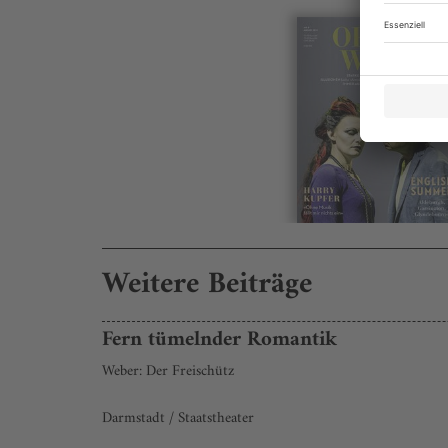
Weitere Beiträge
Fern tümelnder Romantik
Weber: Der Freischütz
Darmstadt / Staatstheater