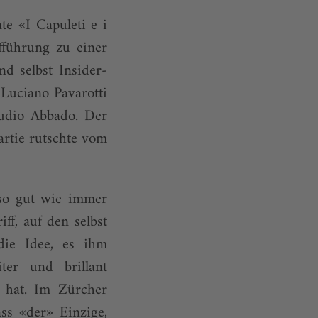
e «I Capuleti e i
führung zu einer
d selbst Insider-
Luciano Pavarotti
audio Abbado. Der
artie rutschte vom
so gut wie immer
ff, auf den selbst
die Idee, es ihm
ter und brillant
 hat. Im Zürcher
s «der» Einzige,