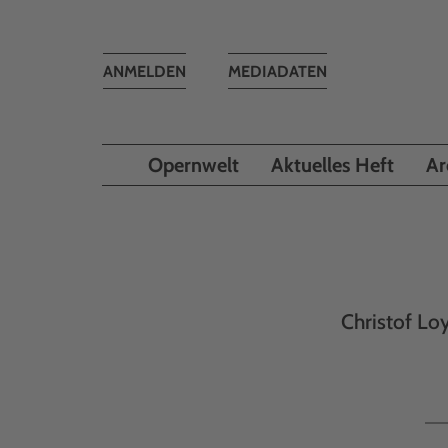
Toggle
ANMELDEN
MEDIADATEN
navigation
Opernwelt
Aktuelles Heft
Ar
Christof Loy 