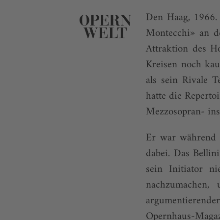
Den Haag, 1966. 
Montecchi» an d
Attraktion des H
Kreisen noch kau
als sein Rivale 
hatte die Reperto
Mezzosopran- ins 
Er war während 
dabei. Das Bellin
sein Initiator 
nachzumachen, u
argumentierende
Opernhaus-Magaz