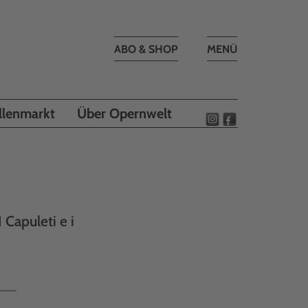
Toggle
ABO & SHOP
MENÜ
navigation
llenmarkt
Über Opernwelt
I Capuleti e i