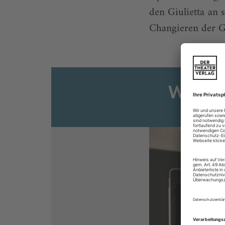
den Giulietta an 
Changieren der Ge
Weiter
Sie