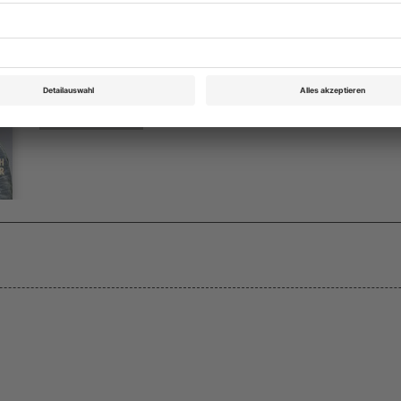
Opernwelt August 2015
Rubrik: Im Focus, Seite 6
von Heinz W. Koch
Bestellen