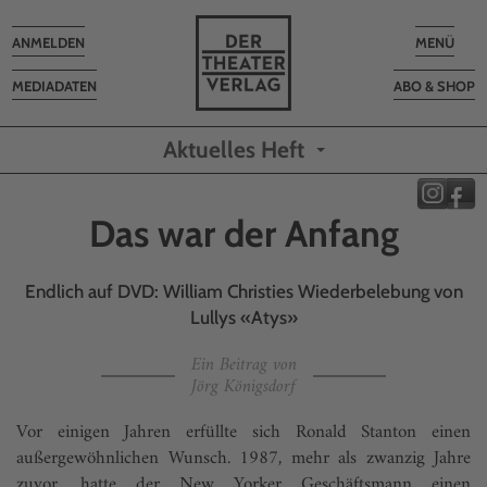
Toggle
Toggle
ANMELDEN
MENÜ
navigation
navigatio
MEDIADATEN
ABO & SHOP
Aktuelles Heft
Das war der Anfang
Endlich auf DVD: William Christies Wiederbelebung von
Lullys «Atys»
Ein Beitrag von
Jörg Königsdorf
Vor einigen Jahren erfüllte sich Ronald Stanton einen
außergewöhnlichen Wunsch. 1987, mehr als zwanzig Jahre
zuvor, hatte der New Yorker Geschäftsmann einen