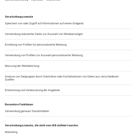
... und auf dem Atem: Mariusz Kwieciens Debüt-Recital
Er kann es. Auf der Bühne ist Mariusz Kwiecien ganz bei
sich. Als ob das Spiel, die Entäußerung coram publico eine
Kraft sei, die den Körper inspiriert, die Stimme elektrisiert und
unter Spannung hält. Ihr den letzten Kick gibt, den siebten
Sinn für die innere Wahrheit einer Rolle oder Figur. Egal ob
Kwiecien (immer wieder) das Geheimnis von Mozarts
dissoluto...
Historisch, opulent, geradeaus
London | English National Opera | Tschaikowsky: Eugen Onegin
Gerade noch hatte Deborah Warner für ihre radikal-moderne
Lesart von Richard Brinsley Sheridans 1777 uraufgeführter
Sittenkomödie «The School for Scandal» («Die Lästerschule»)
von der Londoner Kritik Prügel bezogen. Auch als
Opernregisseurin hat Warner sich einen Ruf als
zeitgenössische Deuterin bekannter Stücke erworben – mit
ihrem «Don Giovanni» und «Fidelio» in...