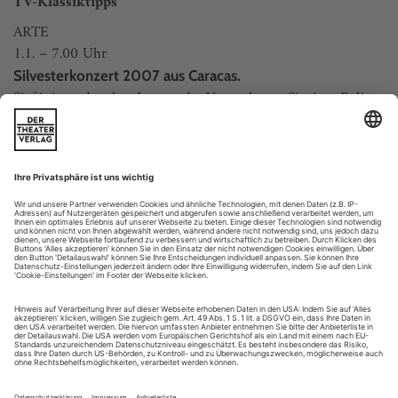
TV-Klassiktipps
ARTE
1.1. – 7.00 Uhr
Silvesterkonzert 2007 aus Caracas.
Sinfónica de la Juventud Venezolana Simón Bolívar,
Venezuelan Brass Ensemble, Alexis Cárdenas und Ensemble,
Gustavo Dudamel.
1.1. – 9.45 Uhr
Opening Gala der Los Angeles Philharmonic.
Musikalische Leitung: Gustavo Dudamel. Solist: Herbie
Hancock.
1.1. – 12.10 Uhr/18.25 Uhr
Das Neujahrskonzert 2012.
Live aus dem Teatro...
Alles schön...