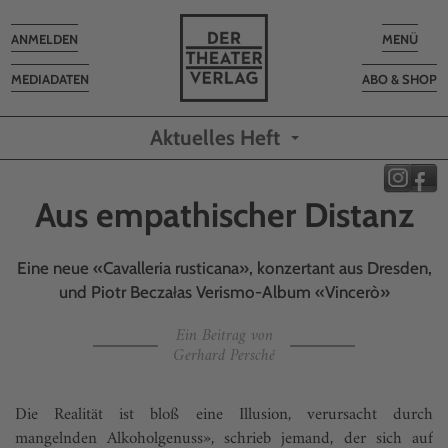
Toggle
Toggle
ANMELDEN
MENÜ
navigation
navigatio
MEDIADATEN
ABO & SHOP
Aktuelles Heft
Aus empathischer Distanz
Eine neue «Cavalleria rusticana», konzertant aus Dresden,
und Piotr Beczałas Verismo-Album «Vincerò»
Ein Beitrag von
Gerhard Persché
Die Realität ist bloß eine Illusion, verursacht durch
mangelnden Alkoholgenuss», schrieb jemand, der sich auf