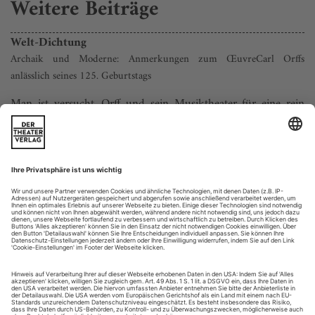
Weitere Beiträge
Welt-Dichtung
Archaik und Moderne: Anmerkungen zum ŒuvreCarl Orffs
anlässlich seines 125. Geburtstags
Man ist versucht, Orff und sein Musiktheater für eine rein
deutsche Angelegenheit zu halten, gäbe es da nicht den
Welterfolg der «Carmina Burana». Im Unterschied zu anderen
populären Werken der Moderne begegnet man diesem
Chorwerk nicht nur im Konzertsaal, sondern auf
Freilichtbühnen, Marktplätzen, Sportstadien – und das rund
um den Globus. Mit ihrem vitalistischen...
Eine Frage der Technik
Seit Jahren hält sich Piotr Beczała beständig und krisenfrei an der
Weltspitze. Nun wagt der polnische Tenor den Schritt zum Verismo
Herr Beczała, stehen Sie gerade vor einem Fachwechsel?