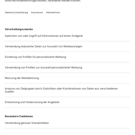
Wechsel ist das falsche Wort, eher Erweiterung. Das passiert
in meiner Karriere allerdings schon seit geraumer Zeit. Der
Lohengrin etwa passt in dieses Muster. Auch «Un ballo in
maschera» ist eine klare Vorbereitung für die nächsten
Schritte. Und demnächst der Radames in «Aida».
Laut ihrer Webseite zählen...
Vielfachsprünge
Das spektakuläre Debüt-Album des venezolanischen Sopranisten
Samuel Mariño vereint Raritäten von Händel und Gluck
Hört man das Recital von Samuel Mariño, dem jungen
Sopranisten aus Venezuela, mag einem der Eiskunstlauf in
den Sinn kommen: die glitzernde Showfläche, die
geschliffenen Kufen, die von den Schlittschuhen virtuos in Eis
gezeichneten präzisen Kurven und Schnörkel. Apropos: Der