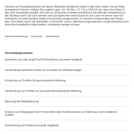
neun riesigen Holzbottichen an Trauben eingestampft hatte.
Nun hat die wilde...
Opernspielpläne 11/24
Hier finden Sie alle Termine (Premieren sowie
Repertoirevorstellungen) der Opernhäuser in Deutschland. Von allen
anderen Häusern bilden wir die Daten zu den Premieren ab.
L = Musikalische Leitung I = Inszenierung B = Bühnenbild K
= Kostüme C = Chor S = Solisten P = Premiere UA =
Uraufführung
DEUTSCHLAND
Aachen
Theater Aachen
www.theateraachen.de
- nach Purcell, The Indian Queens: 3.,
17., 21.