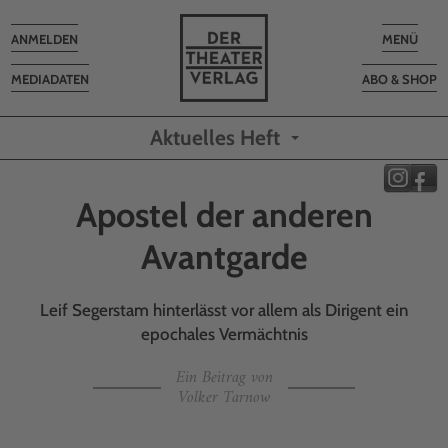
Toggle
Toggle
ANMELDEN
MENÜ
navigation
navigatio
MEDIADATEN
ABO & SHOP
Aktuelles Heft
Apostel der anderen
Avantgarde
Leif Segerstam hinterlässt vor allem als Dirigent ein
epochales Vermächtnis
Ein Beitrag von
Volker Tarnow