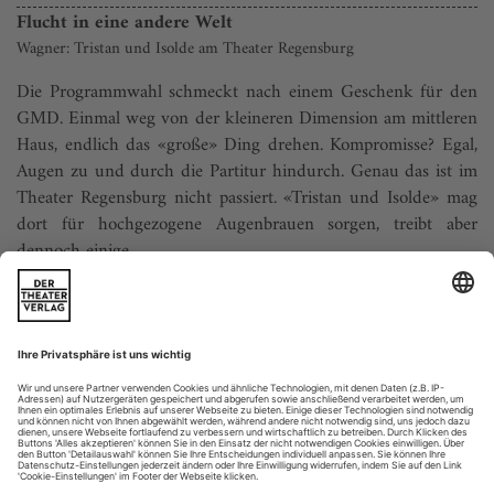
Flucht in eine andere Welt
Wagner: Tristan und Isolde am Theater Regensburg
Die Programmwahl schmeckt nach einem Geschenk für den
GMD. Einmal weg von der kleineren Dimension am mittleren
Haus, endlich das «große» Ding drehen. Kompromisse? Egal,
Augen zu und durch die Partitur hindurch. Genau das ist im
Theater Regensburg nicht passiert. «Tristan und Isolde» mag
dort für hochgezogene Augenbrauen sorgen, treibt aber
dennoch einige...
Rote Suppe
Orff: Trionfi an der Staatsoper Hamburg
Zum sanguinischen
Spectaculum
lässt Calixto Bieito den Gott
des Weines höchstpersönlich auftreten: Als adipöser Senior
testet Bacchus den roten Rebensaft; Dionysos, sein
griechischer Kollege und Hohepriester des Rausches, assistiert
ihm. Gemeinsam befinden sie für gut, was der Chor da in