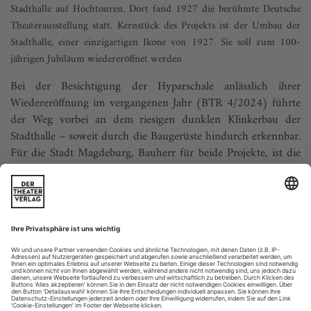
Stadthalle auf Hochtouren. Dort fand 1927 die berühmte Deutsche
Theaterausstellung statt. Kernstück des Projekts ist der Umbau der
Stadthalle, einer einzigartigen Ikone von 1927. Sie soll zum 100-
jährigen Jubiläum wiedereröffnet werden
Bei der Besichtigung der Hyparschale anlässlich ihrer
Wiedereröffnung im vergangenen Jahr (BTR 4/2024) führte
der Weg vorbei an dem riesigen dunklen Klinkerbau der
Stadthalle – soweit durch die Baugerüste hindurch erkennbar.
Für die Stadt Magdeburg, Bauherr für beide Projekte, ist die
Erneuerung der Stadthalle ein Kernprojekt zur
Wiederbelebung des Geländes der...
Neue Ära der Audioübertragung
Sennheiser bringt mit Spectera das erste bidirektionale, drahtlose
Breitband-Ecosystem auf den Markt, das dank WMAS- Technologie
(Wireless Multichannel Audio Systems) die Komplexität drahtloser
Systeme erheblich reduziert. Es kommt mit deutlich weniger
Hardware aus, vereinfacht die Frequenzkoordination, ist redundant