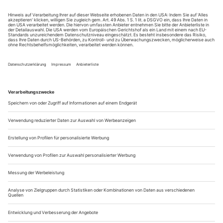
ausgelegt und bietet viel Flexibilität
Sebastian Georgi und Jan Watermann sind die Erfinder des
Sennheiser-WMAS-Ansatzes (BTR 5/2023). Sie vergleichen
das Breitband-Prinzip mit der Standard-
Schmalbandtechnologie: „Anstelle vieler einzelner
Schmalband-HF-Träger von 200 kHz Breite verwenden wir
einen einzigen Breitband-HF-Kanal für die Audioübertragung
– genauer gesagt, die bidirektionale Übertragung von...
Die Kunst der Collage
Bis zum 1. Juni 2025 läuft im Düsseldorfer Kunstpalast die
Ausstellung „Elias Sime. Echo የገደል ማሚቶ“. Die monumentalen
Collagen und Wandreliefs, die Sime aus Alltagsgegenständen und
ausrangierten Elektronikelementen fertigt, setzen sich mit dem
Einfluss der Technik und deren Auswirkungen auf unsere
Gesellschaft auseinander
Verflochtene Drähte und Kabel, zersägte Motherboards.