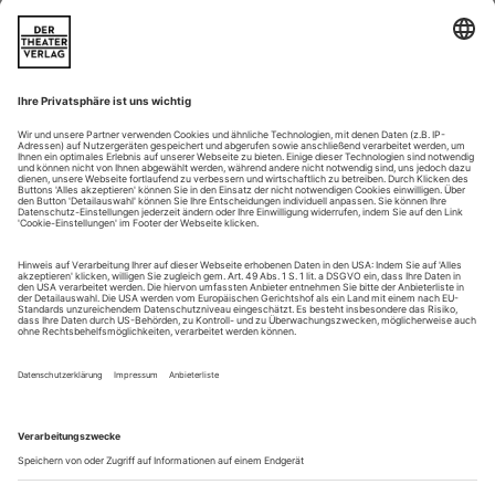
Theater ausmacht.“ So umschreibt Wilfried Hösl (*1957), seit
1993 Theaterfotograf der Bayerischen Staatsoper, seine
langjährige...
„Ohne Licht keine Kunst“
LED oder Halogen? Für Lichtdesigner und -techniker ist das nicht
nur eine Entscheidung zwischen Trend und Tradition, sondern eng
verbunden mit der Frage, welche Rolle die Beleuchtung in der Kunst
spielt. Matthias Jung, Senior Account Manager Entertainment
Lighting bei ams OSRAM, erklärt, warum klassische Leuchten
besonders auf Theaterbühnen bis heute unverzichtbar sind
LED-Technologie dominiert die Lichtgestaltung inzwischen
auf allen Bühnen, viele Vorteile – von großer Lichtintensität
über mehr Flexibilität bis hin zu Energieeinsparungen – liegen
auf der Hand. Doch die konventionellen Scheinwerfer und
Leuchtmittel werden von vielen Lichtdesigner:innen weiterhin
geschätzt und verschwinden nicht gänzlich. OSRAM trägt mit
einem...