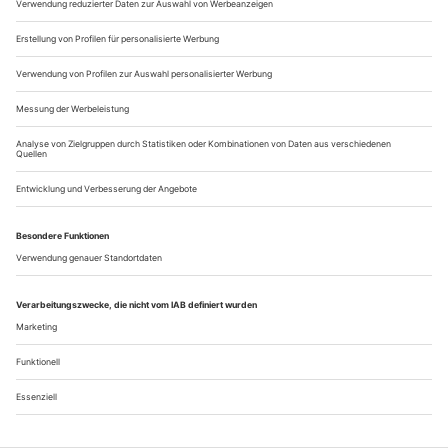
Militär beansprucht Kulturfunkfrequenzen
Nach der Weltfunkkonferenz 2023 atmeten Sounddesigner und
Tontechniker auf. Das für Bühnen so wichtige Frequenzband
zwischen 470 und 694 MHz blieb gesichert. Doch jetzt interessiert
sich die NATO für das Band. Weil man sich auf einen russischen
Angriff vorbereiten muss, verlangt die Bundeswehr einen Zugang zu
den Kulturfunkfrequenzen
Der Angriffskrieg auf die Ukraine ist der traurige Höhepunkt
eines jahrzehntelangen imperialistischen Ansinnens seitens der
Russischen Föderation. Die NATO ist in Alarmbereitschaft.
Nervosität macht sich nicht nur in Polen, dem Baltikum und
Skandinavien breit: Wird Russland weitere Länder angreifen?
Auf solche Eventualitäten will das Militär gefasst sein....
Über uns
Kontakt
Kritikerumfrage
Newsletter
Mediadaten
Datenschutz
Impressum
AGB
Vertrag widerrufen
Cookie-Einstellungen
Abo kündigen