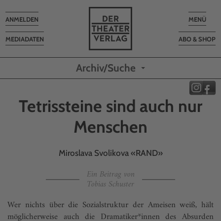
Toggle
Toggle
ANMELDEN
MENÜ
navigation
navigatio
MEDIADATEN
ABO & SHOP
Archiv/Suche
Tetrissteine sind auch nur
Menschen
Miroslava Svolikova «RAND»
Ein Beitrag von
Tobias Schuster
Wer nichts über die Sozialstruktur der Ameisen weiß, hält
möglicherweise auch die Dramatiker*innen des Absurden