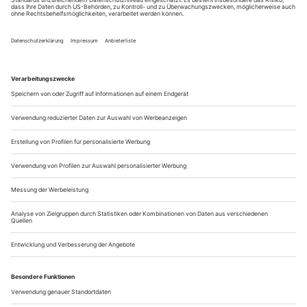
– am Beispiel einiger markanter Inszenierungen
Rückblickend wirkt es fast idyllisch, was der Soziologe Heinz
Bude im Jahr 2010 zusammen mit dem damals noch von
Armin Petras geleiteten Gorki Theater auf halber Strecke
zwischen Hamburg und Berlin in Wittenberge
herausgefunden haben. Drei Jahre lang hatte ein Team aus
Wissenschaftlern und Theaterleuten das brandenburgische
Mittelstädtchen beforscht auf der Suche...
Weltverbesserer oder Weltverschlechterer?
Stijn Devillé «Habgier, Angst & Hoffnung»
Die verflochtene Familien-, Finanz- und Wirtschaftsgeschichte
«Habgier, Angst & Hoffnung. Zehn Jahre in Europa» des
belgischen Autors, Regisseurs und Theaterleiters Stijn Devillé
spannt einen großen Bogen von den Anfängen dieses
Jahrhunderts bis zur Gegenwart und beginnt im ersten Teil
seiner Trilogie («Habgier») mit einer Erzählung aus