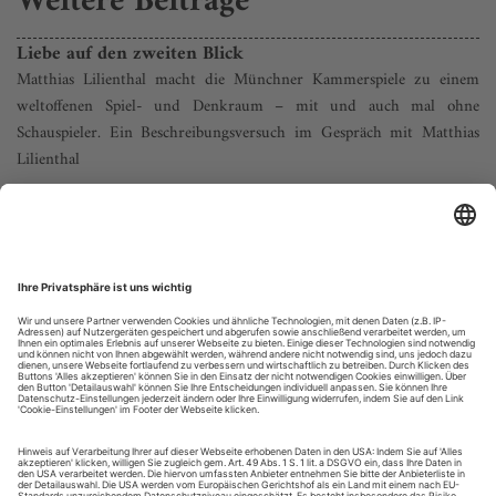
Weitere Beiträge
Liebe auf den zweiten Blick
Matthias Lilienthal macht die Münchner Kammerspiele zu einem
weltoffenen Spiel- und Denkraum – mit und auch mal ohne
Schauspieler. Ein Beschreibungsversuch im Gespräch mit Matthias
Lilienthal
Ein heißer Samstag Anfang Juli, die Stadt summt von
Touristen, es ist Filmfest, Tollwood auf dem Olympiagelände
und bestes Badewetter für die Isar oder den Starnberger See.
Eigentlich kein Tag, um sich freiwillig zehn Stunden Antiken-
Binge-Watching im Theater anzutun. Trotzdem ist in der
Kammer 1 mittags um 13 Uhr kaum ein Platz frei geblieben.
Gespielt wird...
Was ist da eigentlich passiert?
Wichtige Entwicklungen im Theater der 10er Jahre und darüber
hinaus