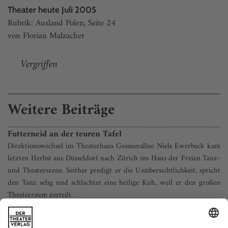
Theater heute Juli 2005
Rubrik: Ausland Polen, Seite 24
von Florian Malzacher
Vergriffen
Weitere Beiträge
Futterneid an der teuren Tafel
Direktionswechsel im Theaterhaus Gessnerallee: Niels Ewerbeck kam
letzten Herbst aus Düsseldorf nach Zürich ins Haus der Freien Tanz-
und Theaterszene. Seither predigt er die Unübersichtlichkeit, spricht
den Tanz selig und schlachtet eine heilige Kuh, weil er den großen
Theaterraum zerteilt.
Über den Mittag essen auch schon mal Banker im schönen
Biergarten. Keine Würste, eher Piccata Milanese oder ein