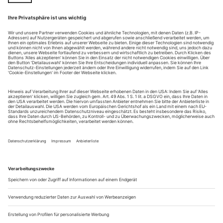
Tandoori. An den Wochenenden feiert ein
szenenunspezifisches Publikum im Restaurant Reithalle jene
Art von Allerwelts-Disco, die man in ihrem unverfrorenen
Balzritual provinziell nennen mag. Und am Abend erwartet
das Publikum in den ehemaligen...
«Jetzt muss ich auch was tun!»
Vielleicht hat die Erlanger Schauspielerin Miriam Wagner «eine
Batterie zu viel abbekommen», aber das macht gar nichts: Ein Porträt
Es sei durchaus die etwas altmodische Galanterie, die es in
dem und um den ganzen Betrieb trotz allem immer noch
gebe: «... da halten die Männer den Frauen noch die Türen
auf», sagt Miriam Wagner, wenn man sie fragt, was das
Theater für sie so anziehend mache. Und wie aufs Stichwort
stellt die Kellnerin in der kleinen spanischen Kneipe in der
Erlanger Altstadt ein...
Vampir ohne Zähne