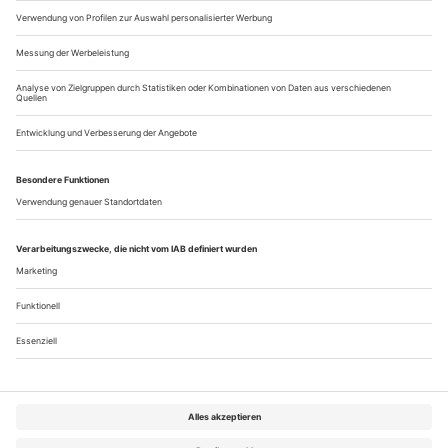
Peter Zadek inszeniert Strindbergs «Totentanz» im Wiener
Akademietheater
Der Mann ist ein Vampir und ein Seelendieb. Sagt zumindest
seine Frau, und die muss es ja wissen. Die Rede ist von
Hauptmann Edgar, der Hauptfigur aus Strindbergs
«Totentanz», die Beschreibung passt aber auch auf Peter
Zadek, der das Stück jetzt in Wien inszeniert hat. In seinem
Fall ist die Metapher allerdings als Kompliment zu verstehen:
Der Beruf des Regisseurs...
Über uns
Kontakt
Kritikerumfrage
Newsletter
Mediadaten
Datenschutz
Impressum
AGB
Vertrag widerrufen
Cookie-Einstellungen
Abo kündigen