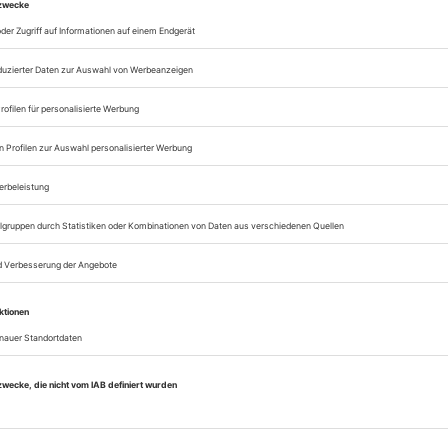
zum ePaper
Lesegenuss auf allen
Zugang zum Onlinea
Theater heute
Sie können alle Vorteile
sofort nutzen
Digital-Abo testen
eichnis