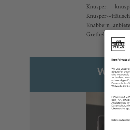
Knusper, knusp
Knusper-«Häusch
Knabbern anbiete
Grethels Tochter 
Weiter
Sie s