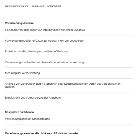
keinem seiner Vorgänger vergönnt war: eine zweite Spielzeit
als Staatsminister für Kultur. Amtserfinder Michael Naumann
setzte sich unter Kanzler Schröder schon nach zwei Jahren ab,
seinem Nachfolger Julian Nida-Rümelin war nach ebenfalls
zwei Jahren seine Professur wichtiger, und Christina Weiss
musste 2005...
Neue Stücke
Uraufführungen im Januar: Von uniformierten Revolutionären bis zu
ungesicherten Arbeits- und Beziehungsverhältnissen.
Die heimliche Uraufführung war schon bei «Harald Schmidt»:
Der Latenight-Talker und Operetten-Zar stellte sich der
Schau­spielerin, Autorin und Performancekünstlerin Anne
Tismer zur zweitbesten Sendezeit zur Verfügung, um mit ihr
gemeinsam einen zehnminütigen Probelauf von «Hitlerine» in
selbstgebastelten Jeeps und Ameisenkos­tümen zu performen.
Das komplette...