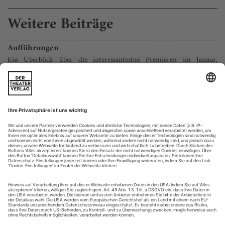
Weitere Beiträge
Aufführungen
Ein Überblick über die interessantesten Premieren im Januar,
ausgewählt von der «Theater heute»-Redaktion.
Seinen dritten Büchner-Abend nach «Woyzeck» und «Lenz»
zeigt Laurent Chétouane in Köln: «Dantons Tod» mit dem
Gast Devid Striesow, der dafür zum ersten Mal seit geraumer
Zeit von der Leinwand herabsteigt. Fürs
nordrheinwestfälische Essen eröffnet Roger Vontobel das Jahr
als Kulturhauptstadt mit Ibsens «Peer Gynt». Der beliebten
Zwiebelentblätterung widmet sich auch...
Wenn ich mir was wünschen dürfte
Eine schriftliche Neujahrsansprache
CDU-Politprofi Bernd Neumann aus Bremen hat erreicht, was