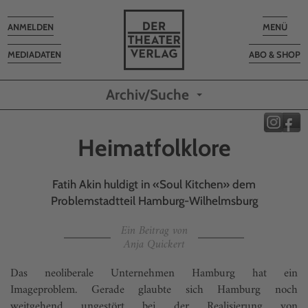
Toggle
Toggle
ANMELDEN
MENÜ
navigation
navigatio
MEDIADATEN
ABO & SHOP
Archiv/Suche
Heimatfolklore
Fatih Akin huldigt in «Soul Kitchen» dem
Problemstadtteil Hamburg-Wilhelmsburg
Ein Beitrag von
Anja Quickert
Das neoliberale Unternehmen Hamburg hat ein
Imageproblem. Gerade glaubte sich Hamburg noch
weitgehend ungestört bei der Realisierung von