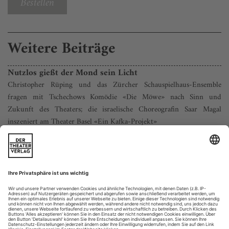
Bestellen
Weitere Beiträge
Nutzlos gießt der Mond sein Licht
Christopher Rüping und das Zürcher Schauspielhaus-Ensemble
fragen mit Tschechows Komödie «Die Möwe» nach Sinn und
Zukunft des Theaters; die israelische Choreografin Saar Magal
inszeniert am Theater Basel «Ein Kafka-Projekt»
Dieser Kostja kann einstecken. Der Nachwuchskünstler zuckt
mit keiner Wimper, wenn seine Mutter, die berühmte
Schauspielerin Arkadina, aller Welt vorführt, was für ein Baby
er doch ist. Maja Beckmann baut sich gegenüber dem einen
Kopf größeren Benjamin Lillie auf, packt sein Kinn, schiebt
seine Wangen zu sich herunter, so dass sie die Lippen zum
pausbäckigen...