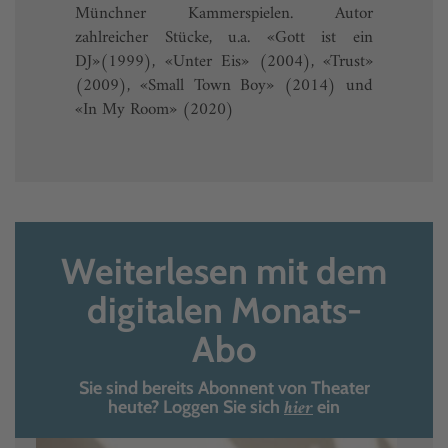
Münchner Kammerspielen. Autor
zahlreicher Stücke, u.a. «Gott ist ein
DJ»(1999), «Unter Eis» (2004), «Trust»
(2009), «Small Town Boy» (2014) und
«In My Room» (2020)
Weiterlesen mit dem
digitalen Monats-
Abo
Sie sind bereits Abonnent von Theater
hier
heute? Loggen Sie sich
ein