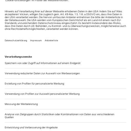
Nähe und Distanz
Zum Tod von Regine Lutz, der Brecht und sein Berliner Ensemble
viel zu verdanken haben
Dass Brecht sich 1947/48 in Zürich für die junge
Schauspielerin Regine Lutz interessierte, die ihm als seltsam
verhuschte Erscheinung in Gorkis «Wassa Schelesnowa»
aufgefallen war, verblüffte die Kollegen am Schauspielhaus.
Die aus Basel stammende Elevin hätte viel lieber die
lasterhaftere der beiden Töchter Wassas gespielt und hatte
deshalb in die vom Regisseur...
Festival der ganzen Stadt
Mit der Berufung von Tricia Tuttle könnte die Berlinale offener,
diverser, vielleicht auch beliebiger werden
Die Überraschung ist Claudia Roth und ihrer
Auswahlkommission für die neue Berlinale-Leitung schon mal
gelungen: Tricia Tuttle hatte buchstäblich niemand auf dem