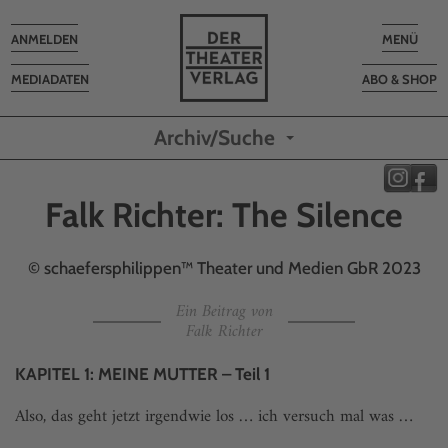
Toggle
Toggle
ANMELDEN
MENÜ
navigation
navigatio
MEDIADATEN
ABO & SHOP
Archiv/Suche
Falk Richter: The Silence
© schaefersphilippen™ Theater und Medien GbR 2023
Ein Beitrag von
Falk Richter
KAPITEL 1: MEINE MUTTER – Teil 1
Also, das geht jetzt irgendwie los … ich versuch mal was …