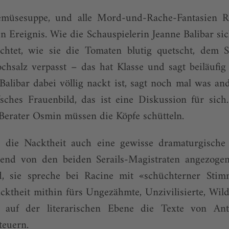
müsesuppe, und alle Mord-und-Rache-Fantasien R
ein Ereignis. Wie die Schauspielerin Jeanne Balibar si
richtet, wie sie die Tomaten blutig quetscht, dem S
chsalz verpasst – das hat Klasse und sagt beiläufig
Balibar dabei völlig nackt ist, sagt noch mal was an
fsches Frauenbild, das ist eine Diskussion für sich
Berater Osmin müssen die Köpfe schütteln.
 die Nacktheit auch eine gewisse dramaturgische
end von den beiden Serails-Magistraten angezogen
d, sie spreche bei Racine mit «schüchter­ner Stim
cktheit mithin fürs Ungezähmte, Unzivilisierte, Wil
 auf der literarischen Ebene die Texte von An
teuern.