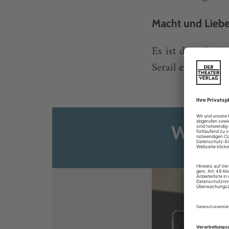
Macht und Liebe
Es ist dies, der A
Serail eines otto
Weiter
Sie s