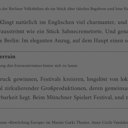
der Berliner Volksbühne als ein Stück über falsches Begehren und leise 
Klingt natürlich im Englischen viel charmanter, un
usströmt wie ein Stück Sahnecremetorte. Und genau 
 Berlin: Im eleganten Anzug, auf dem Haupt einen sc
errain
ung den Euro­zentrismus hinter sich zu lassen
uck gewinnen, Festivals kreieren, losgelöst von lok
nal zirkulierender Großproduktionen, deren gemeinsa
arkeit liegt. Beim Münchner Spielart Festival, und ni
Ronens «Rewitching Europe» im Maxim Gorki Theater, Anne-Cécile Vandal