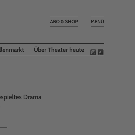
Toggle
ABO & SHOP
MENÜ
navigation
llenmarkt
Über Theater heute
espieltes Drama
»