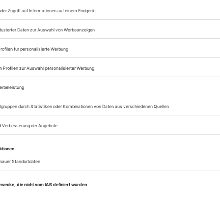
Zugang zur Theater
zum ePaper
Lesegenuss auf allen
Zugang zum Onlinea
Theater heute
Sie können alle Vorteile
sofort nutzen
Digital-Abo testen