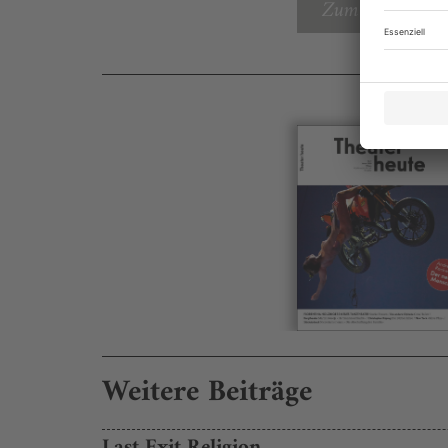
Zum Inhaltsverz
Weitere Beiträge
Last Exit Religion