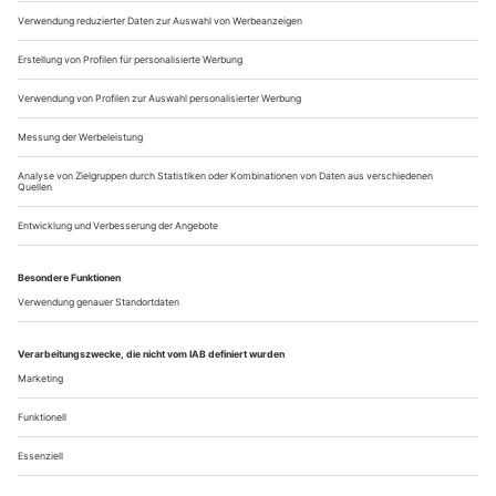
Register weiblicher Ver­füh­rungs­kunst und quälen die Männer
durch Enthaltsamkeit – und...
Das Ende des Patriarchats!
Yael Ronen & Company «Rewitching Europe»
And this is where the script ends ...» bekennt Orit Nahmias,
das Bühnen-Alter-Ego von Yael Ronen, in deren letztem
Stück «Yes but No» etwa nach der Hälfte der Aufführung.
Das Publikum hat bis zu diesem Zeitpunkt eine hochaktuelle
Auseinandersetzung mit dem Sprechen über Sex, Macht und
Missbrauch im Verhältnis der Geschlechter nach #MeToo
erlebt. Es hat Ausbrüche...
Über uns
Kontakt
Kritikerumfrage
Newsletter
Mediadaten
Datenschutz
Impressum
AGB