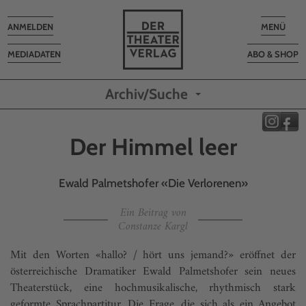
Toggle
Toggle
ANMELDEN
MENÜ
navigation
navigatio
MEDIADATEN
ABO & SHOP
Archiv/Suche
Der Himmel leer
Ewald Palmetshofer «Die Verlorenen»
Ein Beitrag von
Constanze Kargl
Mit den Worten «hallo? / hört uns jemand?» eröffnet der
österreichische Dramatiker Ewald Palmetshofer sein neues
Theaterstück, eine hochmusikalische, rhythmisch stark
geformte Sprachpartitur. Die Frage, die sich als ein Angebot