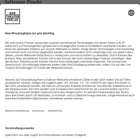
Seltsame Pracht
Mark Tanseys Gemälde überlisten zärtlich das selbstverständliche
Schauen
Man liest und hört manchmal Dinge, die einem sofort sehr
einleuchten, flüchtige Spontan-Wahrheiten, an die man sich
für immer erinnern möchte – und die man in der nächsten
Minute aber schon spurlos vergessen hat. Dann vergehen
Jahre, und plötzlich, im passendsten oder unpassendsten
Moment, erinnert man sich an den flüchtigen Rest eines vor
Jahren geführten...
It’s a match!
Sibylle Berg «In den Gärten oder Lysistrata Teil 2»
In dem von Aristophanes 411 v. Chr. urauf­geführten Stück
«Lysistrata» wird der Krieg zwischen Sparta und Athen zum
Kampf der Geschlechter. Um den Frieden zu erzwin­­gen,
starten die Frauen hinter der Frontlinie einen
Vergeltungsschlag auf Krieg und Patriarchat. Sie ziehen alle