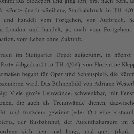
ommt aus Stockport und ging fort, erst nach York, 
ck «Port» (nach «Reiher», Stückabdruck in TH 4/03)
dt und handelt vom Fortgehen, von Aufbruch. Se
 in London und handelt, ja, auch vom Fortgehen,
nation, vom Leben ohne Zukunft.
den im Stuttgarter Depot aufgeführt, in höchst 
Port» (abgedruckt in TH 4/04) von Florentine Klepp
ermaßen begabt für Oper und Schauspiel», die kün
szenieren wird. Das Bühnenbild von Adriane Westerb
g: Viele große Leinwände, schwenkbar, mit Fenst
ionen, die auch als Trennwände dienen, dazwisch
ht, und trotzdem gewinnt jeder Ort eine erstaunli
eteria, der Busbahnhof, der Aufenthaltsraum im 
ordnen sich neu, mal längs, mal quer (dank 