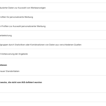
Lesegenuss auf allen
Zugang zum Onlinea
Theater heute
Sie können alle Vorteile
sofort nutzen
Digital-Abo testen
eichnis