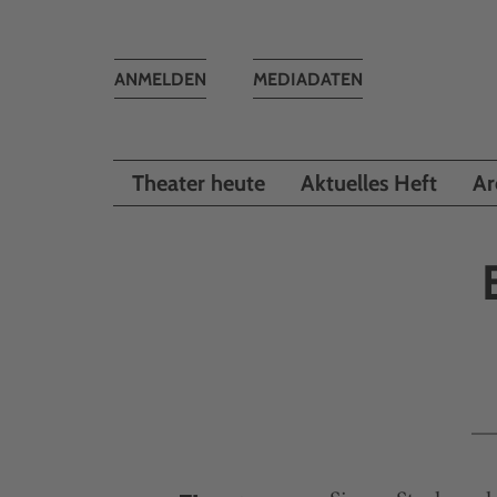
Toggle
ANMELDEN
MEDIADATEN
navigation
Theater heute
Aktuelles Heft
Ar