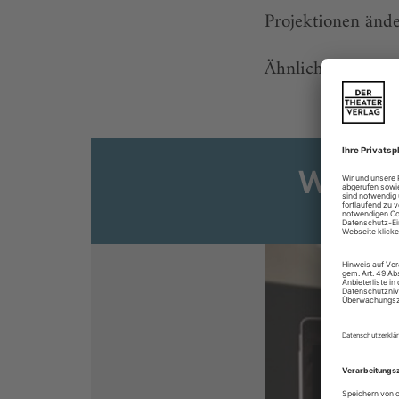
Projektionen ände
Ähnlich einfach, d
Weiter
Sie s