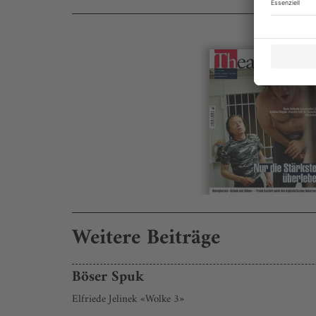
Weitere Beiträge
Böser Spuk
Elfriede Jelinek «Wolke 3»