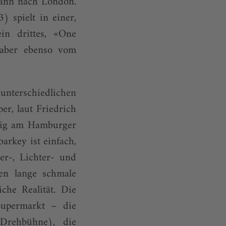
dann nach London.
 spielt in einer,
in drittes, «One
 aber ebenso vom
unterschiedlichen
er, laut Friedrich
ftig am Hamburger
arkey ist einfach,
er-, Lichter- und
en lange schmale
che Realität. Die
Supermarkt – die
Drehbühne), die