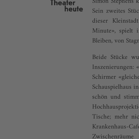
Simon Stephens k
Sein zweites Stü
dieser Kleinsta
Minute», spielt
Bleiben, von Stag
Beide Stücke wur
Inszenierungen: «
Schirmer «gleich
Schauspielhaus in
schön und stimmi
Hochhausprojekt
Tische; mehr nic
Krankenhaus-Caf
Zwischenräume 