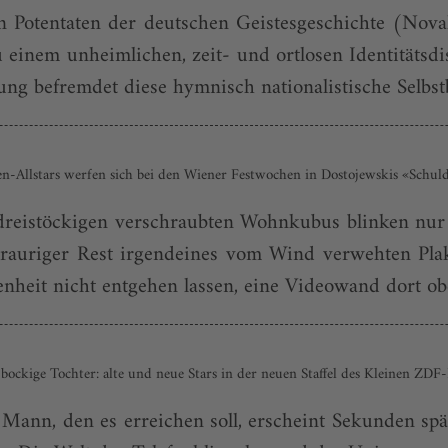
 Potentaten der deutschen Geistesgeschichte (Novali
 einem unheimlichen, zeit- und ortlosen Identitätsd
ng befremdet diese hymnisch nationalistische Selbst
en-Allstars werfen sich bei den Wiener Festwochen in Dostojewskis «Schu
dreistöckigen verschraubten Wohnkubus blinken nur
 trauriger Rest irgendeines vom Wind verwehten Pla
eit nicht entgehen lassen, eine Videowand dort oben 
bockige Tochter: alte und neue Stars in der neuen Staffel des Kleinen ZDF
 Mann, den es erreichen soll, erscheint Sekunden sp