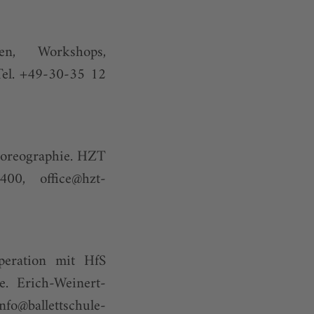
gen, Workshops,
Tel. +49-30-35 12
horeographie. HZT
 1400,
office@hzt-
peration mit HfS
. Erich-Weinert-
info@ballettschule-