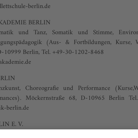
lettschule-berlin.de
KADEMIE BERLIN
tik und Tanz, Somatik und Stimme, Environm
gungspädagogik (Aus- & Fortbildungen, Kurse, 
D-10999 Berlin, Tel. +49-30-1202-8468
akademie.de
ERLIN
zkunst, Choreografie und Performance (Kurse,
ormances). Möckernstraße 68, D-10965 Berlin Te
k-berlin.de
N E. V.
eitgenössisch, Klassisch, Kindertanz, Workshops, Per