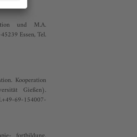
ation und M.A.
-45239 Essen, Tel.
on. Kooperation
rsität Gießen).
.+49-69-154007-
ie- fortbildung.