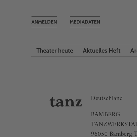
Toggle
ANMELDEN
MEDIADATEN
navigation
Theater heute
Aktuelles Heft
Ar
Deutschland
BAMBERG
TANZWERKSTATT S
96050 Bamberg T