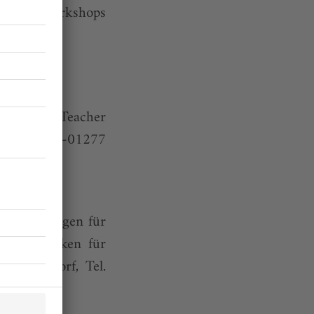
, Kurse,Workshops
eig.de
 MA Dance Teacher
iplatz 4, D-01277
 Fortbildungen für
Tanztechniken für
 Düsseldorf, Tel.