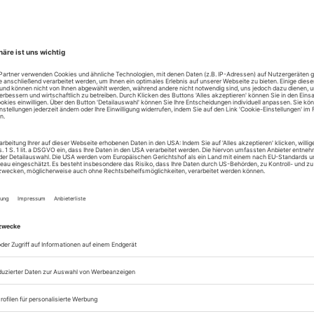
-10179 Berlin Tel. +49-30-282 34 55,
www.marameo.
CHULE & KINDER- UND JUGENDTANZCOMPAN
Prenzlauer Berg, Mitte. Kinder- und Erwachsenen-Ku
. Landsberger Allee 62b, 10249 Berlin, Te
ZNETWORKS ULLA UND TCHEKPO DAN AGBET
erufsfachschule Bühnentanz + Tanzpädagogik, Vol
 Fortbildungen. BAfÖG Offene Kurse / Workshops.
. Theater Am Bach 11, D-33602 Bielefeld, Tel
de
,
www.dansart.de
G