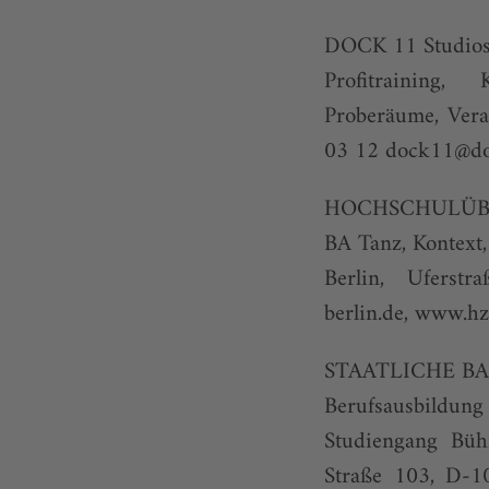
DOCK 11 Studio
Profitraining,
Proberäume, Vera
03 12
dock11@do
HOCHSCHULÜB
BA Tanz, Kontext
Berlin, Ufers
berlin.de
,
www.hzt
STAATLICHE B
Berufsausbildun
Studiengang Büh
Straße 103, D-1