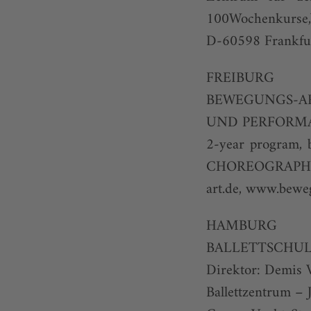
100Wochenkurse,W
D-60598 Frankfur
FREIBURG
BEWEGUNGS-AR
UND PERFORM
2-year program,
CHOREOGRAPHY,Wo
art.de
,
www.beweg
HAMBURG
BALLETTSCHUL
Direktor: Demis 
Ballettzentrum –