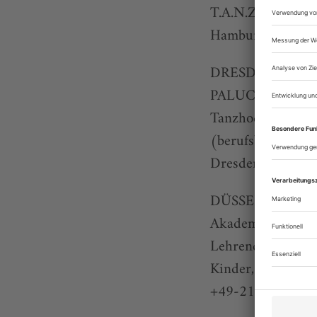
T.A.N.Z. Schule 
Hamburger Straße
DRESDEN
PALUCCA HOCH
Tanzhochschule m
(berufsbegl.), M
Dresden,
www.pal
DÜSSELDORF
Akademie mit Prof
Lehrende, mehr a
Kinder, Jugendli
+49-211-17 27 