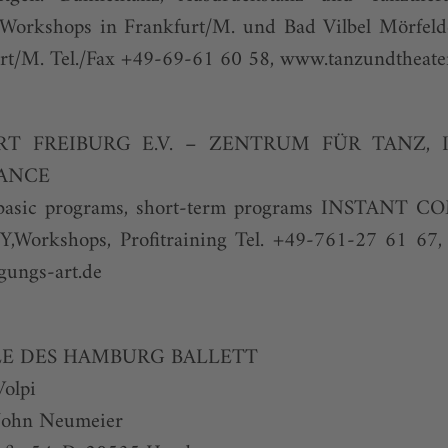
orkshops in Frankfurt/M. und Bad Vilbel Mörfeld
t/M. Tel./Fax +49-69-61 60 58,
www.tanzundtheater
T FREIBURG E.V. – ZENTRUM FÜR TANZ, 
ANCE
 basic programs, short-term programs INSTANT
rkshops, Profitraining Tel. +49-761-27 61 67
ungs-art.de
E DES HAMBURG BALLETT
Volpi
 John Neumeier