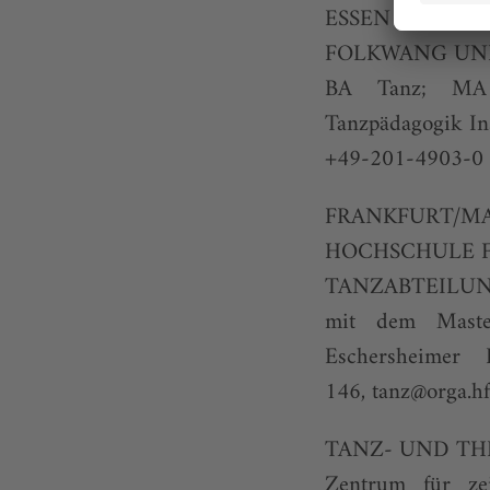
ESSEN
FOLKWANG UNI
BA Tanz; MA C
Tanzpädagogik Ins
+49-201-4903-0
FRANKFURT/M
HOCHSCHULE F
TANZABTEILUNG_
mit dem Master
Eschersheimer 
146,
tanz@orga.h
TANZ- UND TH
Zentrum für zei