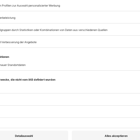
& Company (Limón Tradition), prof. Vorausbildung
 273b, Tel. +49-531-33 22 71,
www.tanz-braunschw
SCHULE FÜR TANZ DRESDEN
it integrierter Oberschule und Internat. BA Tanz,
A Choreografie, Künstlerische Meisterklasse. Baste
ucca.eu
essional Training (klassischer und zeitgen. Tanz),
ls 300 Kurse, Open Classes, Workshops in allen 
che und Erwachsene Erkrather Straße 30, D-40233
00
info@tanzhaus-nrw.de
,
www.tanzhaus-nrw.de