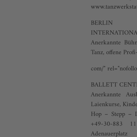
www.tanzwerksta
BERLIN
INTERNATIONA
Anerkannte Bühn
Tanz, offene Pro
com/" rel="nofol
BALLETT CENT
Anerkannte Aus
Laienkurse, Kind
Hop – Stepp – D
+49-30-883 
Adenauerplatz