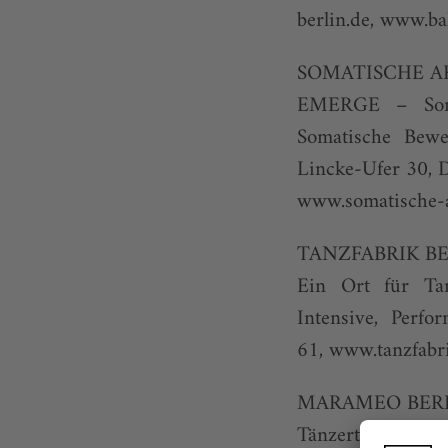
berlin.de
,
www.bal
SOMATISCHE A
EMERGE – Soma
Somatische Bewe
Lincke-Ufer 30, 
www.somatische-
TANZFABRIK B
Ein Ort für Tan
Intensive, Perf
61,
www.tanzfabri
MARAMEO BERLI
Tänzertraining, Z