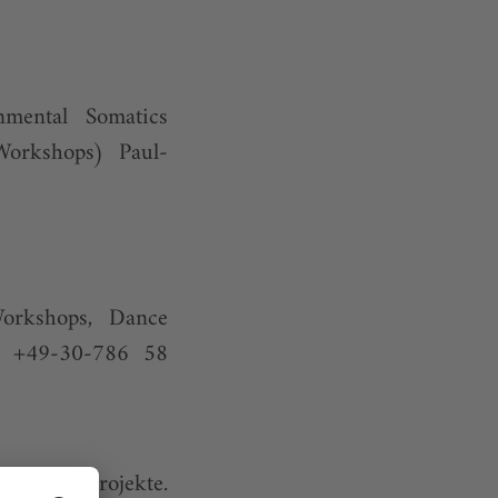
ental Somatics
Workshops) Paul-
Workshops, Dance
l. +49-30-786 58
formance Projekte.