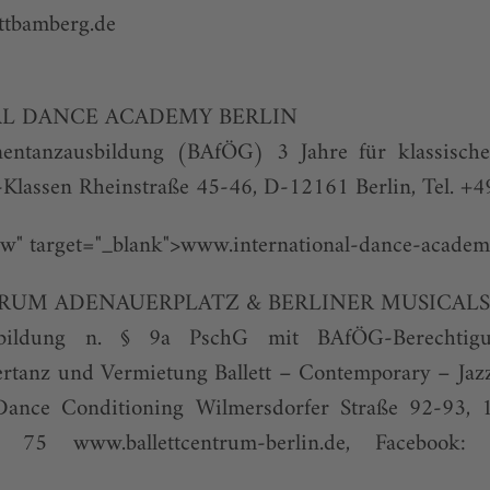
ttbamberg.de
L DANCE ACADEMY BERLIN
entanzausbildung (BAfÖG) 3 Jahre für klassisc
fi-Klassen Rheinstraße 45-46, D-12161 Berlin, Tel. 
low" target="_blank">www.international-dance-academ
RUM ADENAUERPLATZ & BERLINER MUSICAL
bildung n. § 9a PschG mit BAfÖG-Berechtigung
ertanz und Vermietung Ballett – Contemporary – Jaz
ance Conditioning Wilmersdorfer Straße 92-93, 10
11 75
www.ballettcentrum-berlin.de
, Facebook: 