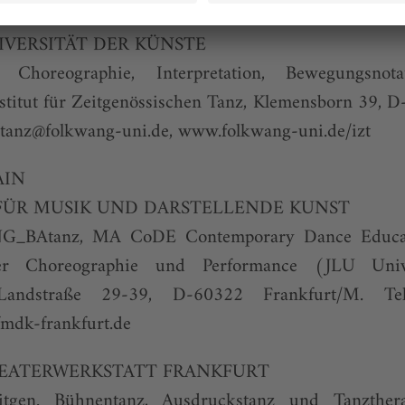
VERSITÄT DER KÜNSTE
horeographie, Interpretation, Bewegungsnot
titut für Zeitgenössischen Tanz, Klemensborn 39, D
tanz@folkwang-uni.de
,
www.folkwang-uni.de/izt
AIN
ÜR MUSIK UND DARSTELLENDE KUNST
BAtanz, MA CoDE Contemporary Dance Educati
 Choreographie und Performance (JLU Unive
Landstraße 29-39, D-60322 Frankfurt/M. Tel
fmdk-frankfurt.de
EATERWERKSTATT FRANKFURT
tgen. Bühnentanz, Ausdruckstanz und Tanztherap