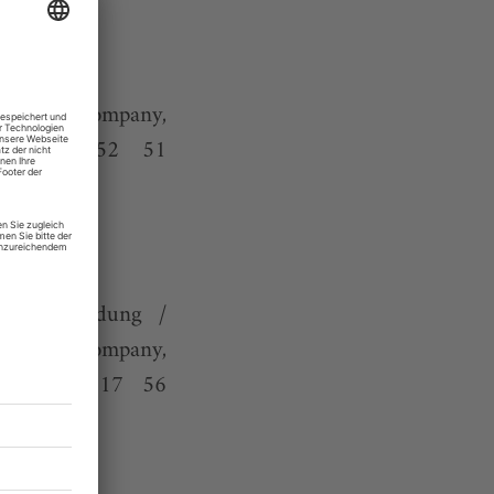
de
Y
rse, TanzCompany,
l. +49-30-52 51
OU
lzeitausbildung /
 Eigene Company,
. +49-521-17 56