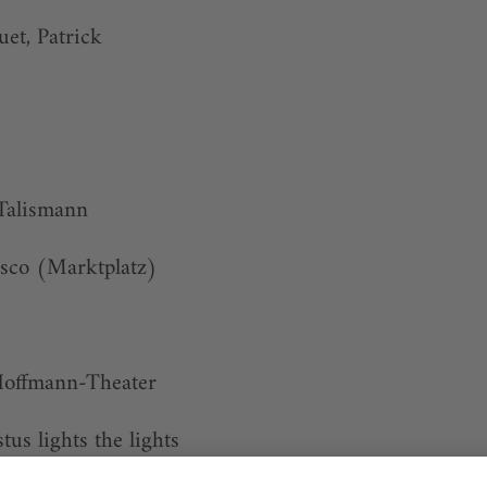
uet, Patrick
 Talismann
esco (Marktplatz)
Hoffmann-Theater
tus lights the lights