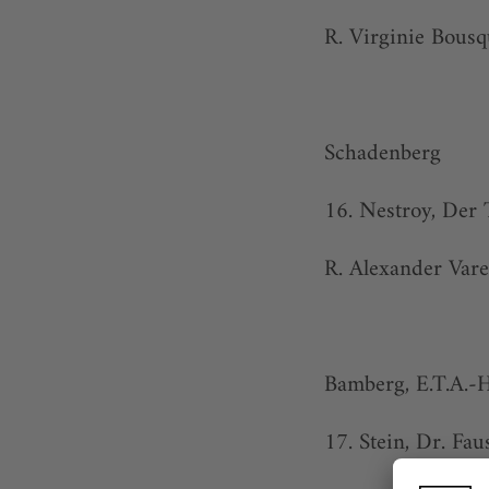
R. Virginie Bousq
Schadenberg
16. Nestroy, Der
R. Alexander Var
Bamberg, E.T.A.-
17. Stein, Dr. Faus