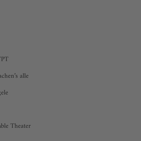
TPT
chen’s alle
ele
ble Theater