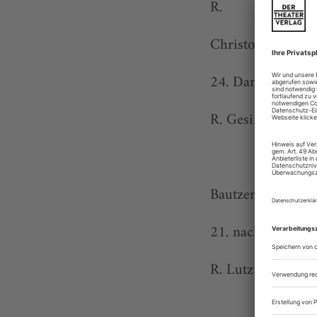
R.
Christoph Hetzen
24. Danckwart, St
R. Gesine Danck
Bautzen, Theater
21. nach Balling
R. Lutz Hillmann