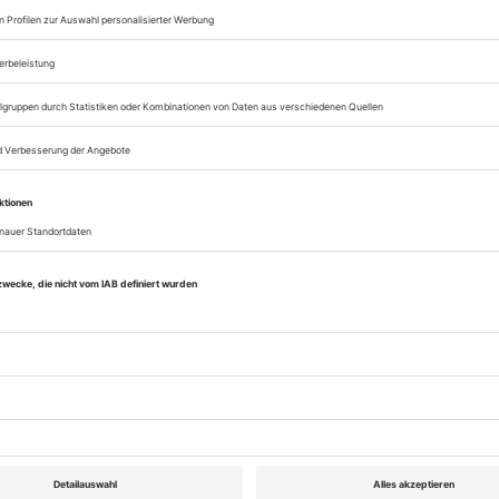
Ensemble
Stühle
mer
tfesselte Wotan
 Theater
elübde (U)