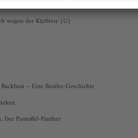
äch wegen der Kürbisse (U)
s, Backbeat – Eine Beatles-Geschichte
Dieken
, Der Pantoffel-Panther