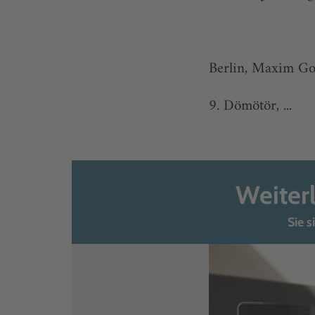
Berlin, Maxim Go
9. Dömötör, ...
Weiter
Sie s