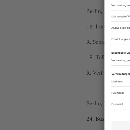
Berlin, Berliner 
18. Ionesco, Die 
R. Sebastian Som
19. Toller, Der en
R. Veit Schubert
Berlin, Deutsches
24. Busch, Das G