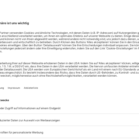
ecker
adt Land Fluss
wart
/Bahs, Die Olsenbande und der große Hintermann
 (Ortenburg)