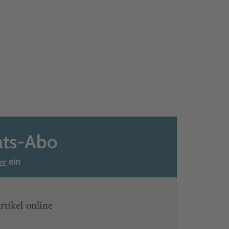
ats-Abo
er
ein
rtikel online