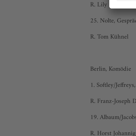
R. Lily Sykes
25. Nolte, Gespr
R. Tom Kühnel
Berlin, Komödie
1. Softley/Jeffrey
R. Franz-Joseph 
19. Albaum/Jacobs
R. Horst Johannig