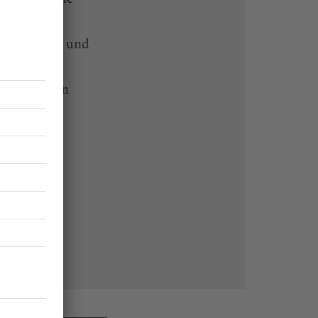
-heute-App und
 Endgeräten
rchiv von
 des Abos