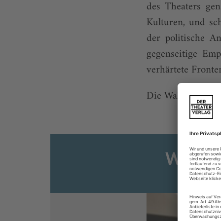
des Theaters gen
Kulturen, und sch
der politische A
gegenseitige Emp
verhärtete Fronte
Die Wahl der neu
Weiter
Sie s