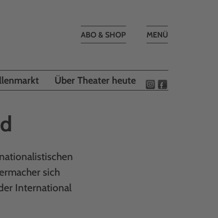
Toggle
ABO & SHOP
MENÜ
navigation
llenmarkt
Über Theater heute
nd
 nationalistischen
termacher sich
er International