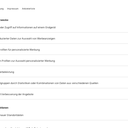
lesen
Zugang zur Theater
zum ePaper
Lesegenuss auf allen
Zugang zum Onlinea
Theater heute
Sie können alle Vorteile
sofort nutzen
Digital-Abo testen