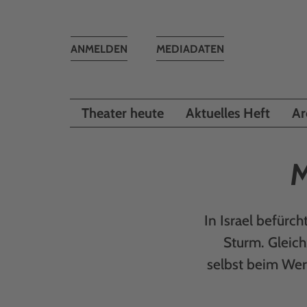
Toggle
ANMELDEN
MEDIADATEN
navigation
Theater heute
Aktuelles Heft
Ar
M
In Israel befürch
Sturm. Gleich
selbst beim Wer