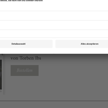
eichnis
Theater heute Juni 2023
Rubrik: International, Seite 44
von Torben Ibs
Bestellen