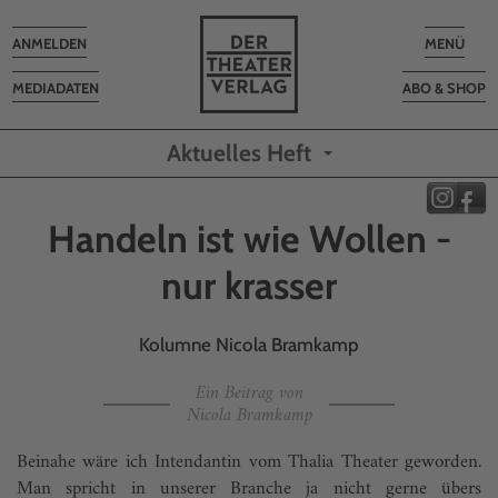
Toggle
Toggle
ANMELDEN
MENÜ
navigation
navigatio
MEDIADATEN
ABO & SHOP
Aktuelles Heft
Handeln ist wie Wollen -
nur krasser
Kolumne Nicola Bramkamp
Ein Beitrag von
Nicola Bramkamp
Beinahe wäre ich Intendantin vom Thalia Theater geworden.
Man spricht in unserer Branche ja nicht gerne übers