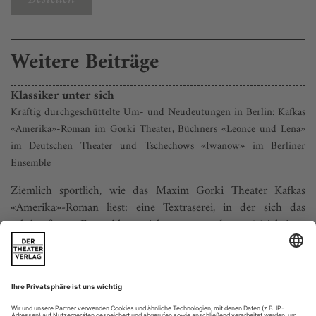
Weitere Beiträge
Klassiker unter sich
Kräftig durchgeschüttelte Um- und Neudeutungen in Berlin: Kafkas
«Amerika»-Roman im Gorki Theater, Büchners «Leonce und Lena»
im Deutschen Theater und Tschechows «Iwanow» im Berliner
Ensemble
Ziemlich sportlich, wie das Maxim Gorki Theater Kafkas
«Amerika»-Roman liest: eine Textraserei, in der sich das
achtköpfige Ensemble nicht nur den 16-jährigen
Protagonisten Karl Roßmann reihum zuwirft, auf kreiselnder
Drehbühne im Dauerlauf durch den Szenenparcours hechtet,
von verzerrt-verfremdeter Sprechhaltung zu verbogenen
Körpern switcht, getrieben von...