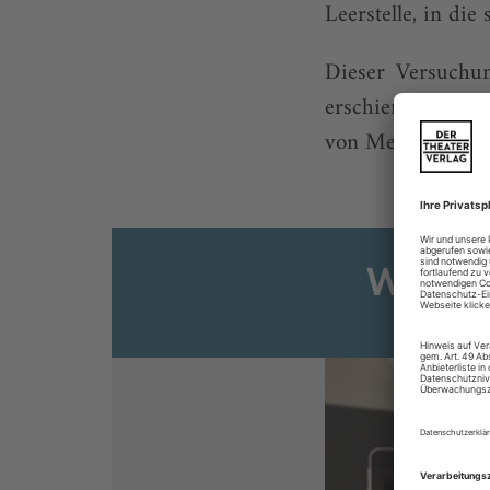
Leerstelle, in die
Dieser Versuchun
erschienenen Ro
von Mengeles Anku
Weiter
Sie s