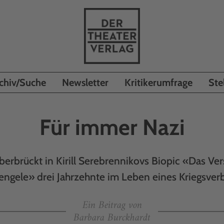
chiv/Suche
Newsletter
Kritikerumfrage
Ste
Für immer Nazi
berbrückt in Kirill Serebrennikovs Biopic «Das V
engele» drei Jahrzehnte im Leben eines Kriegsver
Ein Beitrag von
Barbara Burckhardt