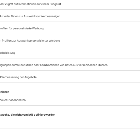
zum ePaper
Lesegenuss auf allen
Zugang zum Onlinea
Theater heute
Sie können alle Vorteile
sofort nutzen
Digital-Abo testen