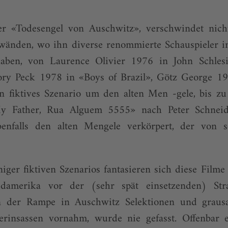
er «Todesengel von Auschwitz», verschwindet nicht.
wänden, wo ihn diverse renommierte Schauspieler
aben, von Laurence Olivier 1976 in John Schles
y Peck 1978 in «Boys of Brazil», Götz George 19
in fiktives Szenario um den alten Men -gele, bis zu
 Father, Rua Alguem 5555» nach Peter Schneid
enfalls den alten Mengele verkörpert, der von 
ger fiktiven Szenarios fantasieren sich diese Filme
damerika vor der (sehr spät einsetzenden) Stra
an der Rampe in Auschwitz Selektionen und graus
rinsassen vornahm, wurde nie gefasst. Offenbar e