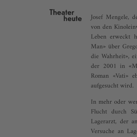
Josef Mengele, d
von den Kinolein
Leben erweckt h
Man» über Gregor
die Wahrheit», e
der 2001 in «My
Roman «Vati» eb
aufgesucht wird.
In mehr oder weni
Flucht durch Sü
Lagerarzt, der 
Versuche an Lage