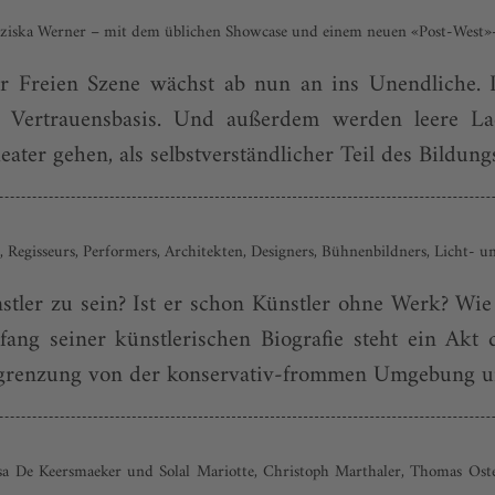
ranziska Werner – mit dem üblichen Showcase und einem neuen «Post-West
 Freien Szene wächst ab nun an ins Unendliche. Pr
 Vertrauensbasis. Und außerdem werden leere Lade
ter gehen, als selbstverständlicher Teil des Bildungs
, Regisseurs, Performers, Architekten, Designers, Bühnenbildners, Licht- 
ler zu sein? Ist er schon Künstler ohne Werk? Wie
ang seiner künstlerischen Biografie steht ein Akt 
n Abgrenzung von der konservativ-frommen Umgebung un
esa De Keersmaeker und Solal Mariotte, Christoph Marthaler, Thomas Oste