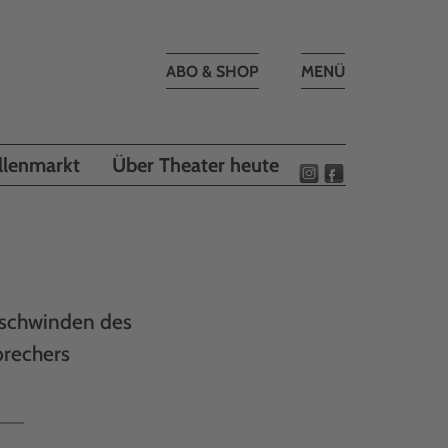
Toggle
ABO & SHOP
MENÜ
navigation
llenmarkt
Über Theater heute
erschwinden des
brechers