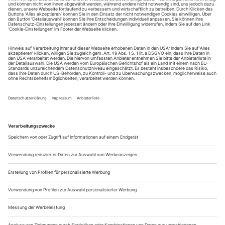
Positionen aufs Podium geladen: auf Künstler-Seite die Gastgeberin
Barbara Mundel, das Intendanten-Urgestein und designierte Berliner
Staatsopern-Haupt Jürgen Flimm sowie der Bühnenvereins-Präsident
und ehemalige Stuttgarter Opern-Chef Klaus Zehelein; für die
kulturpolitische Perspektive stand die Frankfurter Oberbürger­
meisterin und Städtetags-Präsidentin Petra Roth. Den akademisch-
ästhetischen Standpunkt vertrat der Soziologe und Luhmann-Schüler
Dirk Baecker
Das Match begann mit einem scharfen Aufschlag von Dirk
Baecker ins konkrete Allgemeine der Kunsttheorie. Kunst
unterbreche die Automatismen der Alltags-Wahrnehmung
und mache sie dadurch frag- und diskussionswürdig. Die
Gesellschaft brauche Kunst genau da, wo sie das Mitfließen
des Menschen in den Strukturen der Gesellschaft anhält:
«Die Kunst, wenn sie so unterwegs...
Die Partei hat immer Recht
«Er rührte an den Schlaf der Welt»: Jochen Voits grandiose Biografie