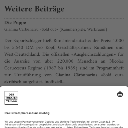
Weitere Beiträge
Die Puppe
Gianina Carbunariu «Sold out» (Kammerspiele, Werkraum)
Der Exportschlager hieß Rumäniendeutsche; der Preis: 1.000
bis 5.640 DM pro Kopf; Geschäftspartner: Rumänien und
West-Deutschland. Die offiziellen «Ausgleichszahlungen» für
die Ausreise von über 220.000 Menschen an Nicolae
Ceaucescus Regime (1967 bis 1989) sind im Programmheft
zur Uraufführung von Gianina Cãrbunarius «Sold out»
akribisch aufgelistet. Inoffiziell...
Auf der Suche nach dem Wert der Kunst
Die Frage ist nicht annähernd beantwortbar, aber das macht ihren
Reiz aus: Was ist der Wert der Kunst? Der Deutsche Bühnenverein
wollte es auf seiner Jahres­tagung in Freiburg ein bisschen genauer
wissen und hat sich zur Klärung im Ungefähren eine Handvoll