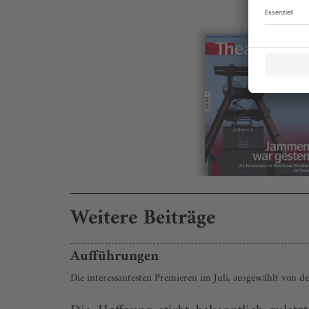
Weitere Beiträge
Aufführungen
Die interessantesten Premieren im Juli, ausgewählt von d