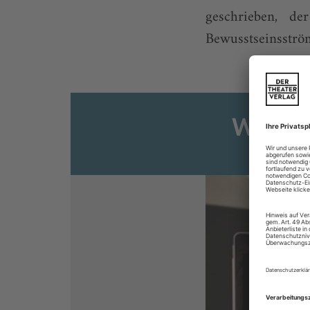
geschrieben, de
Bewusstseinsströme
Weiter
Sie s