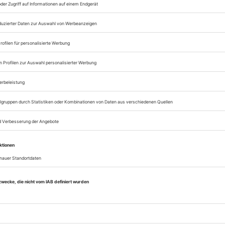
Zugang zum Onlinea
Theater heute
Sie können alle Vorteile
sofort nutzen
Digital-Abo testen
eichnis