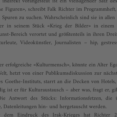
indirekt vorangestellt ist ein vielsagender Satz de
e Figuren», schreibt Falk Richter im Programmheft
 Spuren zu suchen. Wahrscheinlich sind sie in allen
ter in seinem Stück «Krieg der Bilder» in einem 
st-Bereich verortet und größtenteils in ihren Drei
turleute, Videokünstler, Journalisten – hip, gestre
r erfolgreiche «Kulturmensch», könnte ein Alter Ego
Welt, hetzt von einer Publikumsdiskussion zur nächst
 Goethe-Instituts, starrt an die Decken von Hotels, 
g ist er für Kulturaustausch – aber was, fragt er, gi
ie Antwort des Stücks: Informationsfetzen, die 
, Datenleitungen hin- und hergetauscht werden.
r dem Eindruck des Irak-Krieges hat Richter 