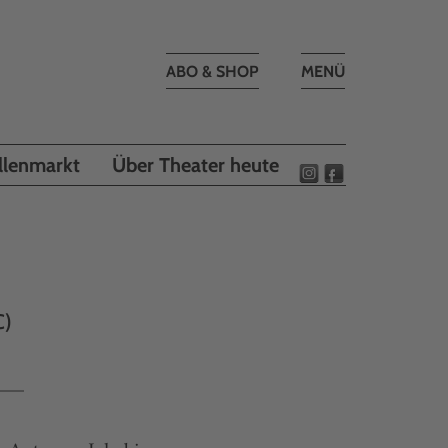
Toggle
ABO & SHOP
MENÜ
navigation
llenmarkt
Über Theater heute
C)