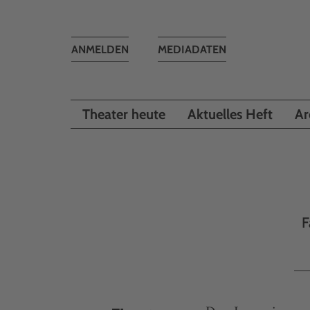
Toggle
ANMELDEN
MEDIADATEN
navigation
Theater heute
Aktuelles Heft
Ar
F