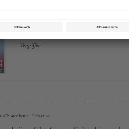
Theater heute Juli 2010
Rubrik: Chronik, Seite 54
von Kristin Becker
Vergriffen
er «Theater heute»-Redaktion