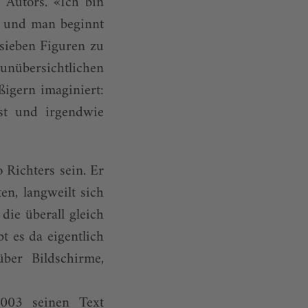
s Autors. «Ich bin
, und man beginnt
 sieben Figuren zu
unübersichtlichen
ßigern imaginiert:
sst und irgendwie
 Richters sein. Er
en, langweilt sich
die überall gleich
bt es da eigentlich
über Bildschirme,
2003 seinen Text