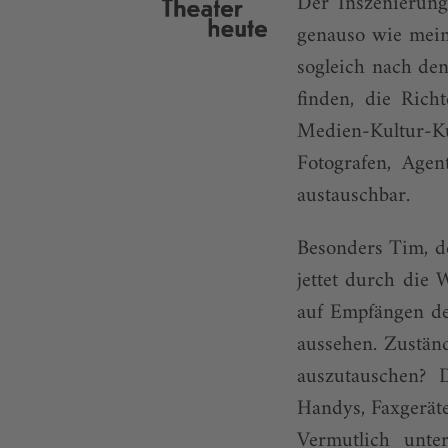
Der Inszenierung 
genauso wie mein
sogleich nach den
finden, die Rich
Medien-Kultur-Kun
Fotografen, Agen
austauschbar.
Besonders Tim, de
jettet durch die 
auf Empfängen des
aussehen. Zuständi
auszutauschen? D
Handys, Faxgeräte
Vermutlich unte