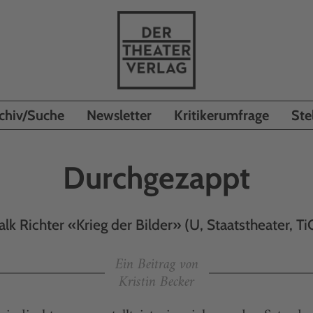
chiv/Suche
Newsletter
Kritikerumfrage
Ste
Durchgezappt
alk Richter «Krieg der Bilder» (U, Staats­theater, Ti
Ein Beitrag von
Kristin Becker