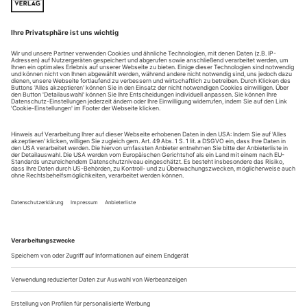
Zürich: Die Wolkenmacher
Thom Luz «Girl from the Fog Machine Factory» (U)
Wehmütig flockt eine Melodie durch den verlassenen Raum.
Sehr lang sei es her, verkündet der Refrain, «it is a very long
time, a very long time ago». Was lange her ist, verkündet er
nicht. Das müssen der stille Ort und seine merkwürdigen
Menschen, die nach und nach und mit Teetassen bewaffnet
auf die Bühne tröpfeln, schon selber erzählen.
Schau- und Werkplatz...
Dresden: Wenn der Wäscheberg ruft
Federico Garcia Lorca «Yerma»
Die koitalen Bedingungen sind ausgesucht schlecht für Yerma
und ihren Gatten Juan am Staatsschauspiel Dresden. Die
Länge des Ess­tisches, an dem die Ehepartner – jeder an einer
Stirnseite – ihre mühselige Beziehungsarbeit verrichten, liegt