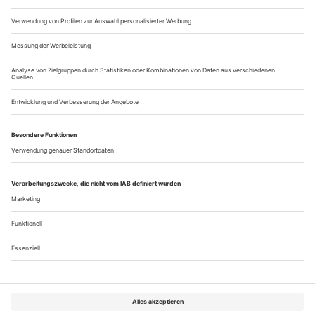
im gefühlten Kilometerbereich. Und selbst, wenn Deleila
Piaskos Yerma in ihrem weißen Hängerchen doch mal einen...
Die Schauspielerei des 21. Jahrhunderts
Milo Rau hält eine Pfingstmontagsrede in Berlin und entgleist
Geschlagene zwei Stunden, wie er nicht müde wurde zu
betonen, hat sich der international vielbeschäftigte Regisseur
und NT-Gent-Intendant Milo Rau Zeit genommen, um im
Bordbistro eines ICE auf dem Weg zur Kerr-Preisverleihung
am letzten Tag des Theatertreffens eine Jahrhundertfrage zu
beantworten: Was unterscheidet die Schauspielkunst des 21.
Jahrhunderts von dem...
Über uns
Kontakt
Kritikerumfrage
Newsletter
Mediadaten
Datenschutz
Impressum
AGB
Vertrag widerrufen
Cookie-Einstellungen
Abo kündigen