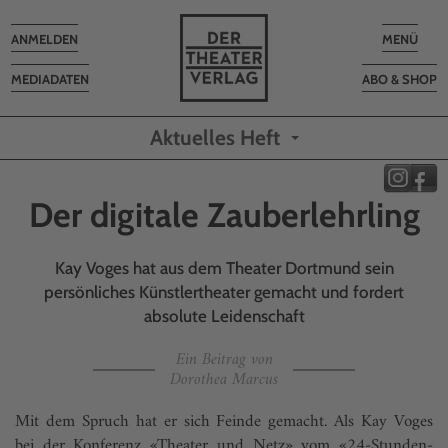
Toggle
Toggle
ANMELDEN
MENÜ
navigation
navigatio
MEDIADATEN
ABO & SHOP
Aktuelles Heft
Der digitale Zauberlehrling
Kay Voges hat aus dem Theater Dortmund sein
persönliches Künstlertheater gemacht und fordert
absolute Leidenschaft
Ein Beitrag von
Dorothea Marcus
Mit dem Spruch hat er sich Feinde gemacht. Als Kay Voges
bei der Konferenz «Theater und Netz» vom «24-Stunden-