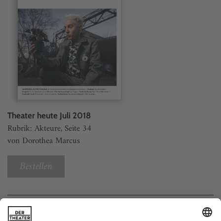
Theater heute Juli 2018
Rubrik: Akteure, Seite 34
von Dorothea Marcus
Bestellen
Weitere Beiträge