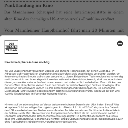
Punktlandung im Kino
Das Mannheimer Schauspiel hat seine Interimsspielstätte in einem
alten Kino des ehemaligen US-Armee-Areals «Franklin» eröffnet
Vom Mannheimer Hauptbahnhof fährt man 20 Minuten mit
der Tram an den Stadtrand bis zum «Platz der Freundschaft».
Dann steht man direkt davor: vorm alten Kino des
ehemaligen US-amerikanischen Kasernenareals «Franklin».
Jetzt ist das Schauspiel des Mannheimer Nationaltheaters in
diesem zum Theater umgebauten Lichtspielhaus
untergekommen. Mindestens für fünf Jahre. So...
Transformationen ins Offene
Neue Stücke in Braunschweig, München und Bonn: Caren Jeß
überschreibt Wagners «Walküre», Yasmina Reza erklärt «James
Brown trug Lockenwickler», und Fritz Kater verschränkt Geschichte
und Geschichten
Grundsätzlich hat Caren Jeß nichts gegen Richard Wagner