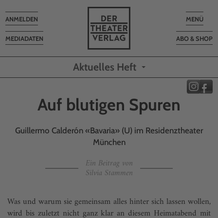
Toggle
Toggle
ANMELDEN
MENÜ
navigation
navigatio
MEDIADATEN
ABO & SHOP
Aktuelles Heft
Auf blutigen Spuren
Guillermo Calderón «Bavaria» (U) im Residenztheater
München
Ein Beitrag von
Silvia Stammen
Was und warum sie gemeinsam alles hinter sich lassen wollen,
wird bis zuletzt nicht ganz klar an diesem Heimatabend mit