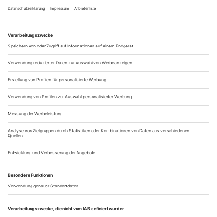
und seinen «Ring des Nibelungen», im Gegenteil: «Sex, Blut
und Gewalt, Boys, da bin ich dabei!» Außerdem darf frau
heute nicht mehr so zimperlich sein und das Nationalmythen-
Ausdeuten männlichen Bayreuther Regietitanen oder
Gegenwartsdramatiker-Kollegen wie Necati Öziri, Thomas
Köck oder Ferdinand Schmalz...
Das Runde und das Eckige
Anne Lenk, Christine Wahl, Matthias Pees und Wolfgang Höbel im
Gespräch über Kritik, ihr Verhältnis zu Kunst und Publikum,
Metropolen und Provinz, literarische Ansprüche, über Maßstäbe,
künstlerische Exzellenz und den Fall Marco Goecke
Herzlich willkommen zur Gesprächsrunde
Theater heute
Theaterkritik! Zum Auftakt gleich ein Zitat der Schweizer
Kuratorin Bice Curiger, die gerade in der «Neuen Züricher
Zeitung» vom 21. März Folgendes geschrieben hat: «Theater-,
Kunst-, Literaturkritik – existieren sie überhaupt noch? Ist es
nicht so, dass ihre Tage gezählt sind? Zumindest in unserem