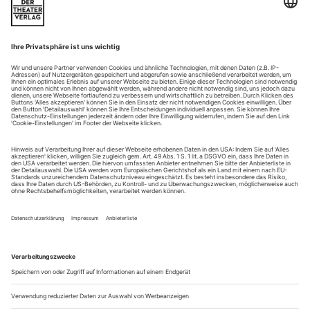
Ibsen «Die Wildente»
wieder ab 16.03: Ibsen «Die Wildente» in Frankfurt/Main, Regie:
Karin Henkel
Das stärkste Bild hat Karin Henkel an den Anfang gesetzt:
Nebel, der alles überdeckt. Nur schemenhaft erkennt man
darin Menschen und Raumumrisse. Unschärfe als Gebot der
Stunde? Von bürgerlichem Realismus ist wenig zu merken,
stattdessen hat Henkel ihre Inszenierung irgendwo zwischen
expressionistischem Stummfilm und Film noir angesiedelt.
Dazu gibt es einen...
Leise klimpernde Schläfrigkeit
Tschechow «Drei Schwestern»
Die Stadt haben die Schwestern sich als luftige Sehnsuchts-
Skyline ganz oben ins Kinderzimmer gehängt, das Landleben
läuft als stummes Baumrauschen auf dem Flachbildschirm,
obwohl man es vor der Tür doch gefühlsintensiver hätte. Wie