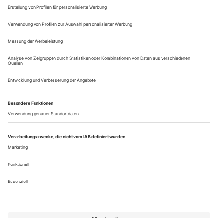
Aufziehpuppen hasten die Bewohner durch ihr Gut, das
Theun Mosk im Schauspielhaus
Bochum über vier Etagen als pittoreskes...
Es stoffmenschelt
Hauptmann «Die Ratten» in Freiburg
Überregional wahrgenommen für seinen Diskussionsanstoß
zur Zukunft des Stadttheaters, hat das Theater Freiburg
momentan nur ein Sorgenkind: das Kleine Haus, das
eigentliche Domizil des Schauspiels. Man habe, sagte
Intendantin Barbara Mundel der örtlichen Zeitung, den
Bogen vielleicht mit «zu vielen un­bekannten Stücken»
überspannt, das Haus war zuletzt nur zu 65...
Über uns
Kontakt
Kritikerumfrage
Newsletter
Mediadaten
Datenschutz
Impressum
AGB
Vertrag widerrufen
Cookie-Einstellungen
Abo kündigen