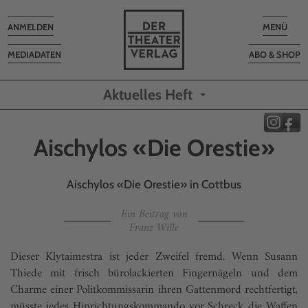
Toggle
Toggle
ANMELDEN
MENÜ
navigation
navigatio
MEDIADATEN
ABO & SHOP
Aktuelles Heft
Aischylos «Die Orestie»
Aischylos «Die Orestie» in Cottbus
Ein Beitrag von
Franz Wille
Dieser Klytaimestra ist jeder Zweifel fremd. Wenn Susann
Thiede mit frisch bürolackierten Fingernägeln und dem
Charme einer Politkommissarin ihren Gattenmord rechtfertigt,
müsste jedes Hinrichtungskommando vor Schreck die Waffen