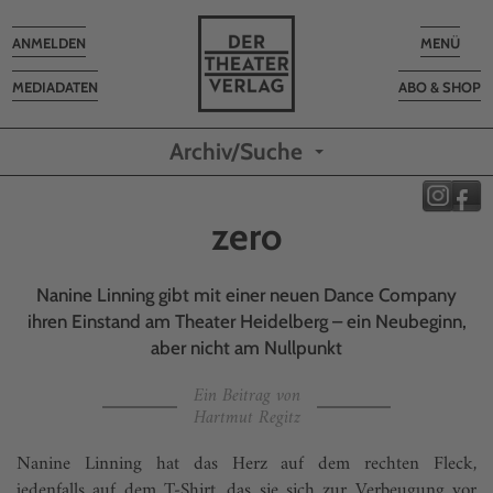
Toggle
Toggle
ANMELDEN
MENÜ
navigation
navigatio
MEDIADATEN
ABO & SHOP
Archiv/Suche
zero
Nanine Linning gibt mit einer neuen Dance Company
ihren Einstand am Theater Heidelberg – ein Neubeginn,
aber nicht am Nullpunkt
Ein Beitrag von
Hartmut Regitz
Nanine Linning hat das Herz auf dem rechten Fleck,
jedenfalls auf dem T-Shirt, das sie sich zur Verbeugung vor