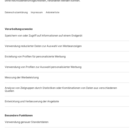
Wer auf Pfennigabsätzen daherstöckelt, für den kann sich eine
Stunde schon mal wie die Ewigkeit anfühlen. Das mag ein
Grund dafür sein, dass Benoît Lachambre die sechs
Tänzerinnen und Tänzer des Cullberg-Balletts nach 60
Minuten von «High Heels too» erlösen will. Zumal das «too»
hier für nichts anderes steht als für das aufwändige...
tour glamour
Benjamin Millepied heißt der neue Direktor des Pariser Opernballetts
– nur ein PR-Coup oder auch ein künstlerischer Gewinn?
Die Luft im Pariser Palais Garnier knisterte förmlich, als
Opern-Generalintendant Nicolas Joël und sein designierter
Nachfolger Stéphane Lissner den neuen Directeur de la danse
vorstellten. Benjamin Millepied übernimmt im Oktober 2014
das Amt von Brigitte Lefèvre. Von den acht gescheiterten
Kandidaten war allein Elisabeth Platel erschienen, die Leiterin
der...