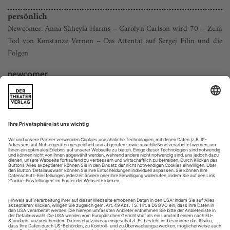
persönlich
Newcomer: Anna Süheyla Harms – Carolyn Carlson wird 70 – Zum
Tod von Konstanze Vernon – Das Attentat auf Sergej Filin und die
Folgen
newcomer_________
anna süheyla harms
Wer ist die rothaarige Amazone, die da mitten in der Spielzeit
auftaucht, fragten sich die Zuschauer im Frühjahr 2011 bei
Gauthier Dance. Anna Süheyla Harms fällt auf, sie ist eine
große, sinnliche Tänzerin mit langer Haarmähne und einer
Persönlichkeit, die warm und spontan von der Bühne strahlt.
Genau die richtige Wahl für die...
highlights
stockholm_________
high heels too