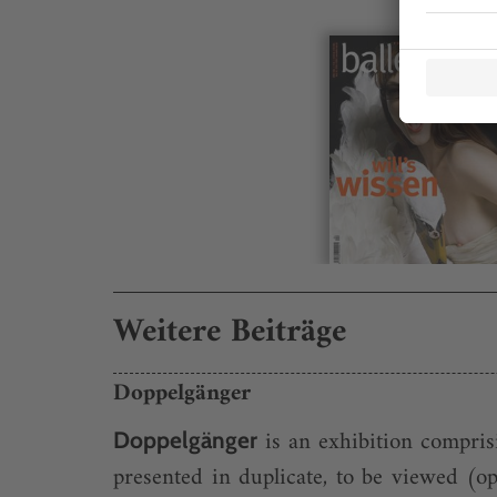
Weitere Beiträge
Doppelgänger
is an exhibition comprisi
Doppelgänger
presented in duplicate, to be viewed (o