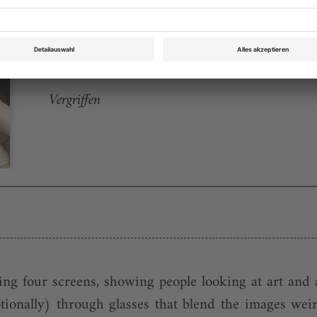
Tanz April 2006
Rubrik: Premiere, Seite 4
von Renate Klett
Vergriffen
ng four screens, showing people looking at art and 
ptionally) through glasses that blend the images we