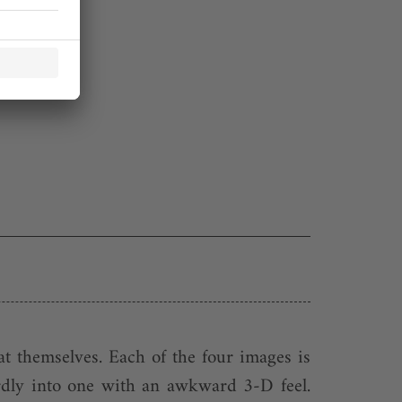
at themselves. Each of the four images is
irdly into one with an awkward 3-D feel.