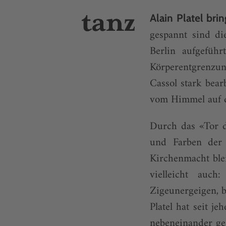
Alain Platel bri
gespannt sind di
Berlin aufgefüh
Körperentgrenzu
Cassol stark bear
vom Himmel auf d
Durch das «Tor d
und Farben der 
Kirchenmacht blei
vielleicht auc
Zigeunergeigen, 
Platel hat seit j
nebeneinander ges