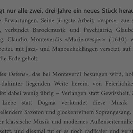
ngt nur alle zwei, drei Jahre ein neues Stück her
e Erwartungen. Seine jüngste Arbeit, «vsprs», zuers
rt, verbindet Barockmusik und Psychiatrie, Glaub
ng. Claudio Monteverdis «Marienvesper» (1610) w
beitet, mit Jazz- und Manoucheklängen versetzt, auf 
ie Erde geholt.
es Ostens«, das bei Monteverdi besungen wird, hol
dahinter liegenden Weite herein, von Feierlichke
bt dabei wenig übrig – Verlangen statt Gewissheit, Zw
h: Liebe statt Dogma verkündet diese Musik
bellendem Saxofon und glockenreinem Soprangesang.
eher klassische Musik und modernes Außenseitermilie
etzt, und diesmal tut er es noch radikaler und verst