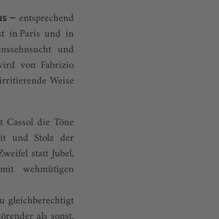
entsprechend
aus –
t in Paris und in
enssehnsucht und
ird von Fabrizio
irritierende Weise
t Cassol die Töne
it und Stolz der
eifel statt Jubel,
 mit wehmütigen
u gleichberechtigt
örender als sonst.