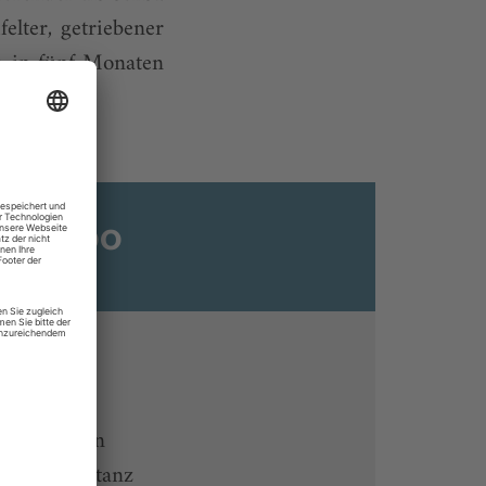
elter, getriebener
h in fünf Monaten
ats-Abo
n
ine lesen
 Endgeräten
rchiv von tanz