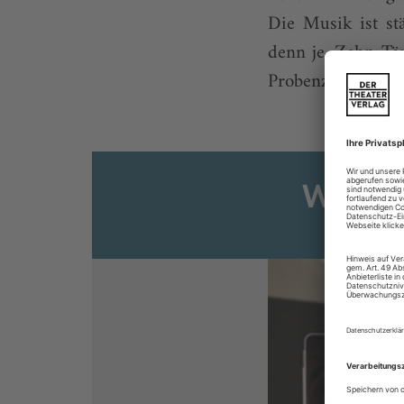
Die Musik ist stä
denn je. Zehn Tä
Probenzeit immer 
Weiter