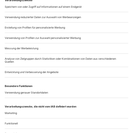
das Beharren auf «seelischem Ausdruck» im Tanz ohne
ausreichende persönliche...
In Beugehaft
Ein frischer Blick auf Pina Bauschs «Frühlingsopfer» von 1975. Das
«Frühlingsopfer», zur Zeit des deutschen Terrors entstanden, wird
unter der Lupe zunehmender Vieldeutigkeit betrachtet.
Kaum Licht, der Boden schwarz, von feucht
Auf einem leuchtend roten
schimmerndem Torf bedeckt.
Tuch eine Frau. Dann das Ensemble, das sich umgehend in
zwei Gruppen spaltet: Frauen in kurzen durchsichtigen
Kleidern, die sie immer wieder ruckartig hochschlagen und
sich dabei entblößen, Männer in langen schwarzen Hosen.
Der Raum vibriert vor Spannung, die in...
Über uns
Kontakt
Kritikerumfrage
Newsletter