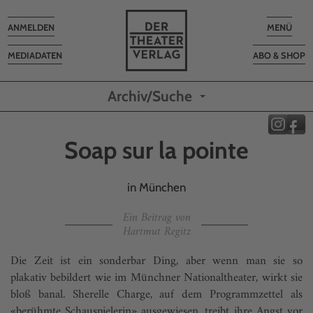
Toggle
Toggle
ANMELDEN
MENÜ
navigation
navigatio
MEDIADATEN
ABO & SHOP
Archiv/Suche
Soap sur la pointe
in München
Ein Beitrag von
Hartmut Regitz
Die Zeit ist ein sonderbar Ding, aber wenn man sie so
plakativ bebildert wie im Münchner Nationaltheater, wirkt sie
bloß banal. Sherelle Charge, auf dem Programmzettel als
«berühmte Schau­spielerin» ausgewiesen, treibt ihre Angst vor