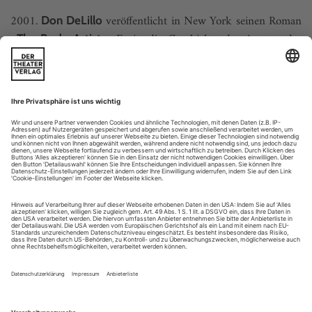
2001.
veröffentlicht in New York seinen Roman
Don DeLillo
Es ist die Geschichte der Avantgarde-
«The Body Artist».
Künstlerin Lauren Hartke. Zurück­gezogen in einem einsamen
Landhaus versucht sie, den Selbstmord ihres Ehemanns zu
verwinden. Trotz ihres Bedürfnisses nach Einsamkeit nimmt
sie sich eines Obdachlosen mit autistischen Zügen an, der sich
im Haus...
Warum Tänzerkongress?
1927 fand der Erste Deutsche Tänzerkongress statt. Es ging um die
Emanzipation des Tänzers am Theater. Es ging aber auch um die
Befreiung des Tanzes vom Theater.
In den 1920er Jahren hatte sich der moderne künstlerische
Tanz als Teil der Lebensreformbewegungen etabliert. Er war
zu einer Art Massenbewegung geworden, mit einer Vielzahl
von Teilnehmern, deren tanztechnisches Niveau mäßig bis
schlecht war. Das öffentlich präsentierte Mittelmaß und auch