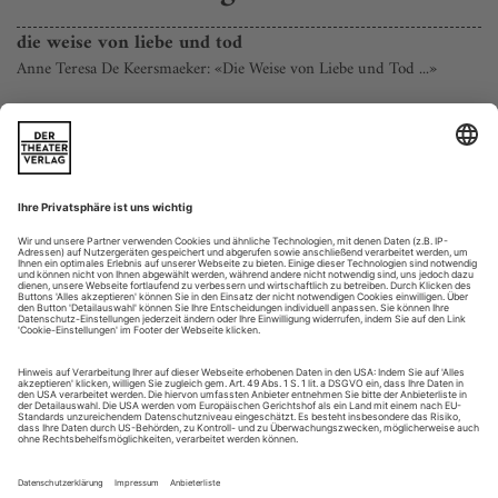
die weise von liebe und tod
Anne Teresa De Keersmaeker: «Die Weise von Liebe und Tod ...»
Johan Simons, der bisherige Intendant der Münchner
Kammerspiele, nun Intendant der «Ruhrtriennale», liebt den
Tanz. Er war selbst einmal Tänzer. Den nachhaltigen
Schlussakkord seiner ersten Triennale setzte Anne Teresa De
Keersmaeker. Sie modulierte aus Rainer Maria Rilkes fiebrigem
Prosa-Poem «Die Weise von Liebe und Tod des Cornets
Christoph Rilke» ein...
ludwigshafen on tour
Shaun Parker: «Am I»
Dunkelheit, dann eine Leinwand, darauf ein roter Punkt,
pulsierend wie ein Herz. Plötzlich taucht Shantala
Shivalingappa aus der Finsternis auf, eine zierliche, beinahe
gotisch-sakrale Figur: «Es war einmal, bevor die Zeit Zeit