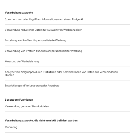
war, da war alles nichts, und das alles, das nichts war,
begann.» So hebt «AM I» an, die jüngste Produktion des
australischen Choreografen...
jeroen verbruggen
Als Tänzer der Ballets de Monte-Carlo hat er mit seinem Charisma
betört. Jetzt stellt er sich mit dem professionellen Standbein
erfolgreich in die Choreografie und führt das private Spielbein im
Pole Dance spazieren
Mit einem «Nussknacker» eine Karriere zu beenden, um
wenige Monate später mit einem «Nussknacker» eine Karriere
zu starten, das gibt selbst Jeroen Verbruggen zu denken. Er
nennt das zufällige Zusammentreffen «symbolisch», und es
bestärkt ihn in der Richtigkeit seiner Entscheidung. Eigentlich
war er ja mit seinen 32 Jahren als Tänzer keineswegs am
Ende. Vielmehr hat...