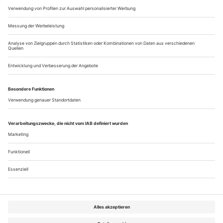
Dominique Efstratiou: «Orestie»
in Magdeburg
Kassandra sieht im Spiegel der fußhoch gefluteten
Orchesterwanne Menschenleben. Im Palast hinter ihr
verzehren sich Klytaimnestra und Aigisthos in erotischen
Hebungen. Priesterinnen breiten dem heimkehrenden
Agamemnon rote Kleidchen unter die Füße – blutige
Erinnerung an die Opferung seiner Tochter. Sanft trägt der
Feldherr seine Trophäe Kassandra herein, das Volk...
Über uns
Kontakt
Kritikerumfrage
Newsletter
Mediadaten
Datenschutz
Impressum
AGB
Vertrag widerrufen
Cookie-Einstellungen
Abo kündigen