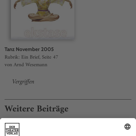
Tanz November 2005
Rubrik: Ein Brief, Seite 47
von Arnd Wesemann
Vergriffen
Weitere Beiträge
Natacha Kelepovska hört auf
Natacha Kelepovska, Zürcher Ballettlegende, nimmt Abschied