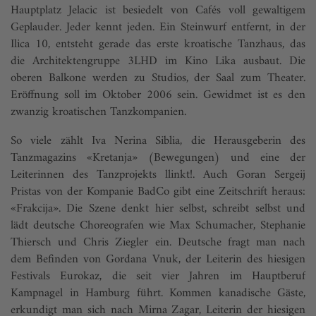
Hauptplatz Jelacic ist besiedelt von Cafés voll gewaltigem
Geplauder. Jeder kennt jeden. Ein Steinwurf entfernt, in der
Ilica 10, entsteht gerade das erste kroatische Tanzhaus, das
die Architektengruppe 3LHD im Kino Lika ausbaut. Die
oberen Balkone werden zu Studios, der Saal zum Theater.
Eröffnung soll im Oktober 2006 sein. Gewidmet ist es den
zwanzig kroatischen Tanzkompanien.
So viele zählt Iva Nerina Siblia, die Herausgeberin des
Tanzmagazins «Kretanja» (Bewegungen) und eine der
Leiterinnen des Tanzprojekts llinkt!. Auch Goran Sergeij
Pristas von der Kompanie BadCo gibt eine Zeitschrift heraus:
«Frakcija». Die Szene denkt hier selbst, schreibt selbst und
lädt deutsche Choreografen wie Max Schumacher, Stephanie
Thiersch und Chris Ziegler ein. Deutsche fragt man nach
dem Befinden von Gordana Vnuk, der Leiterin des hiesigen
Festivals Eurokaz, die seit vier Jahren im Hauptberuf
Kampnagel in Hamburg führt. Kommen kanadische Gäste,
erkundigt man sich nach Mirna Zagar, Leiterin der hiesigen