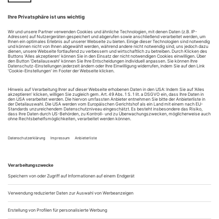
Ihr Training für professionell Tanzende und fortgeschrittene
Amateure, ihre open class an der Ballettschule für das
Opernhaus in Zürich war seit Jahrzehnten Legende. Wenn
man sie noch in ihren letzten Lektionen vor ihrer Klasse
stehen und einen geforderten Formablauf vorzeigen sah, dann
war auch klar, warum. Natürlich tanzte sie in diesem
Vorzeigen nicht mehr so...
Dances of Ecstasy
Film maker Michelle Mahrer observes a world-wide phenomenon
The San Bushmen live in a remote part of Namibia. They are
the Aboriginal people of Southern Africa whose hunter-
gatherer culture goes back over 20,000 years and may now
face cultural extinction.
They perform their healing trance-dance according to the
health needs or level of tension in the community. The
women generate the power by clapping and singing...