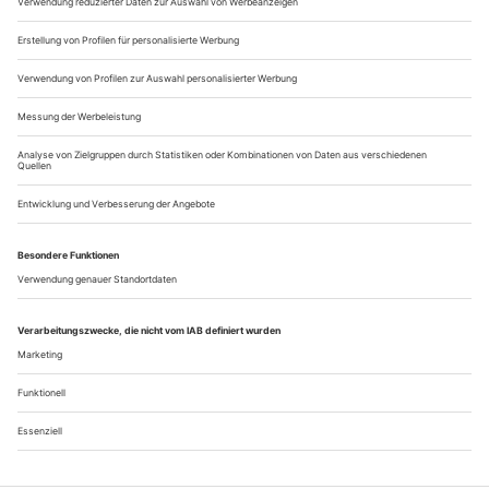
health needs or level of tension in the community. The
women generate the power by clapping and singing...
Der Mitbegründer von ballet-tanz ist tot
Erhard Friedrich, der Mitbegründer von ballet-tanz, ist tot
November 1993. Wir hatten uns nie vorher gesehen, ein
einziges Telefonat miteinander geführt und brauchten genau
90 Minuten, um die Zeitschrift ballett international mit dem
Magazin tanz aktuell zusammenzuführen und damit eine der
führenden Zeitschriften für Tanz weltweit zu etablieren. Im
Januar 1994 erschien die erste Ausgabe, und es war der letzte
große Erfolg...
Über uns
Kontakt
Kritikerumfrage
Newsletter
Mediadaten
Datenschutz
Impressum
AGB
Vertrag widerrufen
Cookie-Einstellungen
Abo kündigen