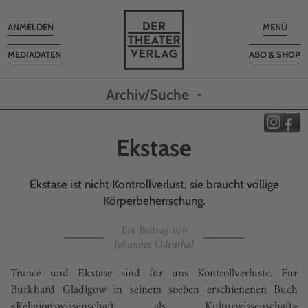
Toggle
Toggle
ANMELDEN
MENÜ
navigation
navigatio
MEDIADATEN
ABO & SHOP
Archiv/Suche
Ekstase
Ekstase ist nicht Kontrollverlust, sie braucht völlige
Körperbeherrschung.
Ein Beitrag von
Johannes Odenthal
Trance und Ekstase sind für uns Kontrollverluste. Für
Burkhard Gladigow in seinem soeben erschienenen Buch
«Religionswissenschaft als Kulturwissenschaft»