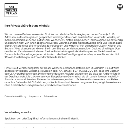
Die Fliege machen
Gregor Seyffert: «Der kleine Prinz» in Dessau
«Das Wesentliche ist für die Augen unsichtbar», zitiert das
Programmheft einen Kernsatz aus dem Buch «Der kleine
Prinz». Nichts dagegen. Aber ein «phantastisches Ballett», das
sich seine Geschichte zu eigen macht, will vor allem gesehen
werden, und das nicht bloß mit dem Herzen.
Gregor Seyffert muss sich also schon was einfallen lassen, und
damit hat er keine Not:...
Dances of Ecstasy
Film maker Michelle Mahrer observes a world-wide phenomenon
The San Bushmen live in a remote part of Namibia. They are
the Aboriginal people of Southern Africa whose hunter-
gatherer culture goes back over 20,000 years and may now
face cultural extinction.
They perform their healing trance-dance according to the