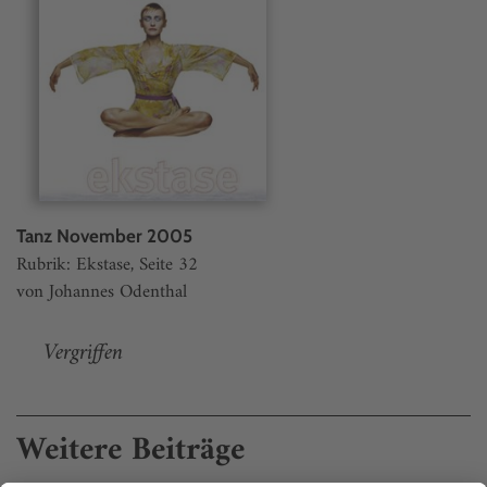
Tanz November 2005
Rubrik: Ekstase, Seite 32
von Johannes Odenthal
Vergriffen
Weitere Beiträge