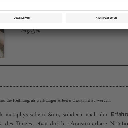
Tanz April 2006
Rubrik: Wissen in Bewegung, Seite 20
von Pierre-Michel Menger
Vergriffen
und die Hoffnung, als werktätiger Arbeiter anerkannt zu werden.
ch metaphysischem Sinn, sondern nach der
Erfah
 des Tanzes, etwa durch rekonstruierbare Notati