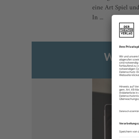
eine Art Spiel und
In ...
Weiter