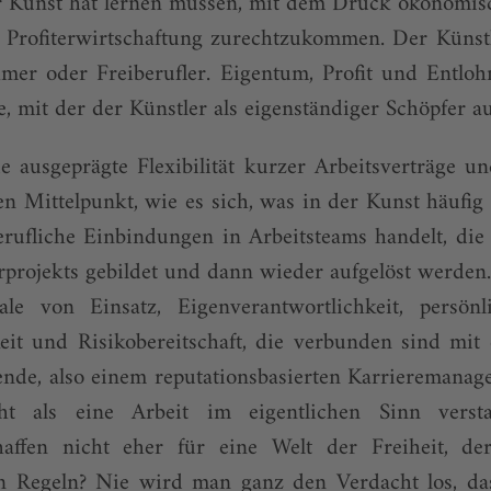
r Kunst hat lernen müssen, mit dem Druck ökonomisc
 Profiterwirtschaftung zurechtzukommen. Der Künstle
mer oder Freiberufler. Eigentum, Profit und Entloh
e, mit der der Künstler als eigenständiger Schöpfer auf
e ausgeprägte Flexibilität kurzer Arbeitsverträge u
 Mittelpunkt, wie es sich, was in der Kunst häufig 
erufliche Einbindungen in Arbeitsteams handelt, di
projekts gebildet und dann wieder aufgelöst werden.
le von Einsatz, Eigenverantwortlichkeit, persönl
eit und Risikobereitschaft, die verbunden sind mit 
nde, also einem reputationsbasierten Karrieremanage
t als eine Arbeit im eigentlichen Sinn verst
haffen nicht eher für eine Welt der Freiheit, d
n Regeln? Nie wird man ganz den Verdacht los, da