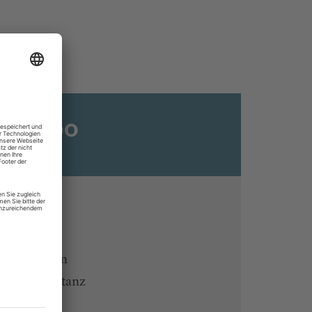
ats-Abo
n
ine lesen
 Endgeräten
rchiv von tanz
 des Abos