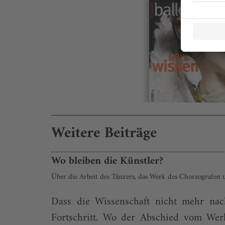
Weitere Beiträge
Wo bleiben die Künstler?
Über die Arbeit des Tänzers, das Werk des Choreografen 
Dass die Wissenschaft nicht mehr na
Fortschritt. Wo der Abschied vom Werk