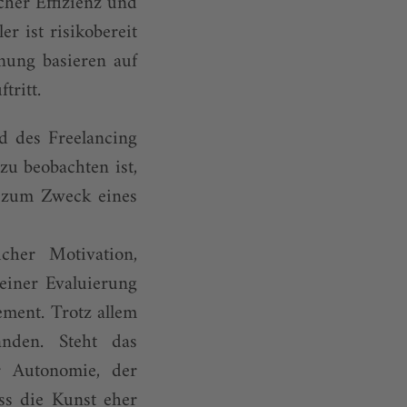
her Effizienz und
r ist risikobereit
nung basieren auf
tritt.
nd des Freelancing
zu beobachten ist,
e zum Zweck eines
icher Motivation,
einer Evaluierung
ment. Trotz allem
anden. Steht das
er Autonomie, der
ss die Kunst eher