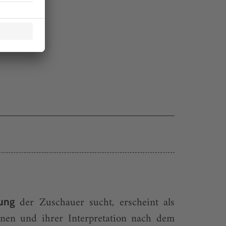
der Zuschauer sucht, erscheint als
rung
onen und ihrer Interpretation nach dem