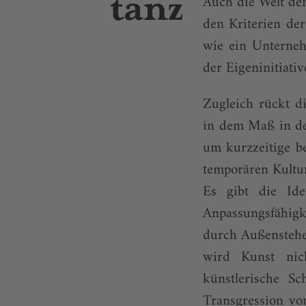
Auch die Welt de
den Kriterien der
wie ein Unterneh
der Eigeninitiativ
Zugleich rückt di
in dem Maß in den
um kurzzeitige b
temporären Kultur
Es gibt die Idea
Anpassungsfähigk
durch Außenstehe
wird Kunst nich
künstlerische Sc
Transgression vo