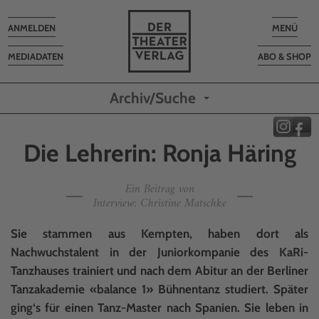
Toggle
Toggle
ANMELDEN
MENÜ
navigation
navigatio
MEDIADATEN
ABO & SHOP
Archiv/Suche
Die Lehrerin: Ronja Häring
Ein Beitrag von
Interview: Christine Matschke
Sie stammen aus Kempten, haben dort als
Nachwuchstalent in der Juniorkompanie des KaRi-
Tanzhauses trainiert und nach dem Abitur an der Berliner
Tanzakademie «balance 1» Bühnentanz studiert. Später
ging‘s für einen Tanz-Master nach Spanien. Sie leben in