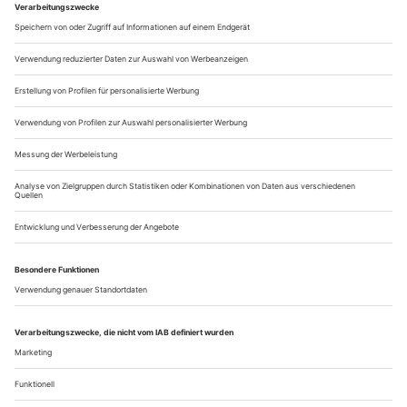
Theater in Erstausstrahlung mit Werken von Wayne
McGregor, Ronald K. Brown, Robert Battle und – natürlich! –
Ensemblegründer Alvin Ailey, dessen afroamerikanischer...
In der Anstalt
In London verlegt der britische Erfolgschoreograf Matthew Bourne
Shakespeares Tragödie «Romeo und Julia» in die Geschlossene
Das Ensemble ist vor allem eines: jung. Das hat der britische
Choreograf Matthew Bourne -ausdrücklich betont, als er sich
unlängst dem traditionellen «Romeo und Julia»-Stoff
zuwandte und neben den jugendlich-frischen 18 Tänzerinnen
und Tänzern seiner Kompanie New Adventures zusätzliche
sechs Mitwirkende im Alter von 16 bis 19 Jahren vor Ort für
die Produktion...
Über uns
Kontakt
Kritikerumfrage
Newsletter