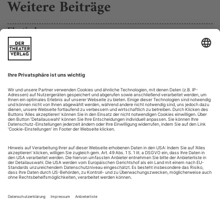
Weitere Beiträge
Elastisch
Senga Nengudis betanzbare Fasergebilde
Eingespannt in linienförmige Gebilde und mitten in einem
energetischen Feld, so agiert die Performerin in schwarzem
Tanztrikot und schwarzer Strumpfhose. Das, woran sie
gefesselt ist, sind ebenfalls Strumpfhosen. Neun, zehn
Befestigungspunkte und die Elastizität des Materials
bestimmen den Radius ihrer Bewegungsmöglichkeiten. «Die
Skulptur ist im Wortsinne eine...
Screening 10/19
Transatlantischer Doppelpack
Zwei komplett unterschiedliche Tanzfarben an einem Abend,
zu besichtigen via TV oder Netz: Zunächst zeigt 3sat ein
vierteiliges Programm des Alvin Ailey American Dance