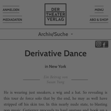
Toggle
Toggle
ANMELDEN
MENÜ
navigation
navigatio
MEDIADATEN
ABO & SHOP
Archiv/Suche
Derivative Dance
in New York
Ein Beitrag von
Susan Yung
He is wearing just sneakers, a wig and a hat. So revealing is
this tour de force solo that by the end, he may as well have
stripped off his skin too. In this nearly nude state, to blasting
pop music, Gutierrez proceeds to haul onstage and hook up a