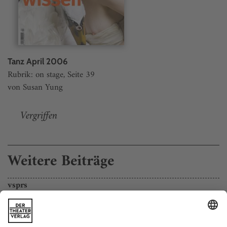
Tanz April 2006
Rubrik: on stage, Seite 39
von Susan Yung
Vergriffen
Weitere Beiträge
vsprs
Alain Platel hat ein neues Werk geschaffen, in fünf Monaten, mit zehn
Tänzern, Trommeln und Trompeten.