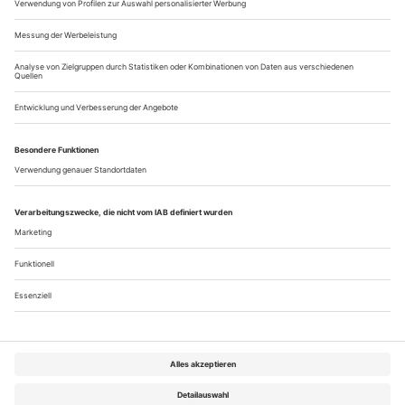
Walzer umgestrickt
in Mainz
Jahrzehntelang gab es nur eine Art Walzer zu tanzen: mit
schwungvollen Drehungen links oder rechts herum. Jetzt hat
Martin Schläpfer für seine Strauß-Choreografie «Marsch,
Walzer, Polka» zum Auftakt eines Dreiteilers in Mainz eine
neue Art des Walzertanzens erfunden. Den musikalischen
Tempi setzt die Choreografie ihre eigene Geschwindigkeit
entgegen, ohne den...
Über uns
Kontakt
Kritikerumfrage
Newsletter
Mediadaten
Datenschutz
Impressum
AGB
Vertrag widerrufen
Cookie-Einstellungen
Abo kündigen