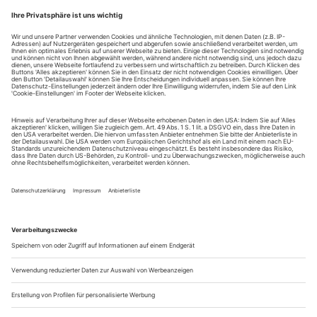
Alain Platel bringt nur alle zwei, drei Jahre ein neues
entsprechend gespannt sind die Erwartungen.
Stück heraus –
Seine jüngste Arbeit, «vsprs», zuerst in Paris und in Berlin
aufgeführt, verbindet Barockmusik und Psychiatrie,
Glaubenssehnsucht und Körperentgrenzung. Claudio
Monteverdis «Marienvesper» (1610) wird von Fabrizio
Cassol stark bearbeitet, mit Jazz- und...
Paulo Ribeiro
zieht nach zehn Jahren Portugal eine ernüchternde Bilanz
They said he could not do it, that it was too late and his body
was not right for movement. He responded by developing a
path that has its origin in memory and the continuous
redoing of the movement. Paulo Ribeiro, one of Portugal’s
most important choreographers, reacted to criticism with
choreographies that deconstructed the Portuguese “fado“ with
tense humour and...