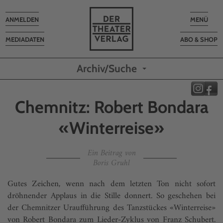
Toggle
Toggle
ANMELDEN
MENÜ
navigation
navigatio
MEDIADATEN
ABO & SHOP
Archiv/Suche
Chemnitz: Robert Bondara
«Winterreise»
Ein Beitrag von
Boris Gruhl
Gutes Zeichen, wenn nach dem letzten Ton nicht sofort
dröhnender Applaus in die Stille donnert. So geschehen bei
der Chemnitzer Uraufführung des Tanzstückes «Winterreise»
von Robert Bondara zum Lieder-Zyklus von Franz Schubert.