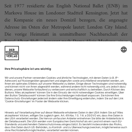
Seit 1977 residierte das English National Ballet (ENB) im
Markova House im Londoner Stadtteil Kensington. Jetzt hat
die Kompanie ein neues Domizil bezogen, die angesagte
Adresse im Osten der Metropole lautet: London City Island.
Die vorige Heimstatt in unmittelbarer Nachbarschaft der
Royal Albert Hall – benannt nach Dame Alicia Markova, einer
der Gründerinnen der...
Vorschau, der Weg zu tanz 10/19
Outwitting the devil
Zuletzt hat er mit «Giselle» fürs English National Ballet einen
Supercoup gelandet, jetzt wagt sich Akram Khan mit seiner
eigenen Company an einen Urmythos der Menschheit:
«Outwitting the Devil» tanzt auf den Spuren des Gilgamesch-
Epos vom Anfang der Zivilisation ins Hier und Heute