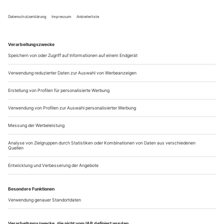
William Forsythe
70 Jahre wird er alt, der Amerikaner, der...
Meg Stuart for president
50 Jahre Szene Salzburg sind 50 Jahre Widerstand gegen den
Salzburger Festspielbetrieb. Mit der Gründung der «republic» vor 17
Jahren schien erstmals eine Schlacht gewonnen. Meg Stuart
wurde Präsidentin. Und Michael Stolhofer war dabei.
30 Jahre lang.
Michael Stolhofer, schlohweiße Haare, die sich ein Leben lang
gegen die Ordnung der Friseure aufgelehnt haben, ist ein
Mann des entspannten Dialekts. Den Salzburger
Zungenschlag pflegt er in einer immer etwas empört
klingenden Mundart. Dabei wirkt er sehr charmant. Nie lässt
er die Spur eines Ressentiments anklingen. Wenn er erzählt,
von Salzburg und seiner...