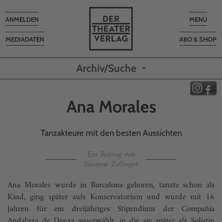
Toggle
Toggle
ANMELDEN
MENÜ
navigation
navigatio
MEDIADATEN
ABO & SHOP
Archiv/Suche
Ana Morales
Tanzakteure mit den besten Aussichten
Ein Beitrag von
Susanne Zellinger
Ana Morales wurde in Barcelona geboren, tanzte schon als
Kind, ging später aufs Konservatorium und wurde mit 16
Jahren für ein dreijähriges Stipendium der Compañía
Andaluza de Danza auserwählt, in die sie später als Solistin