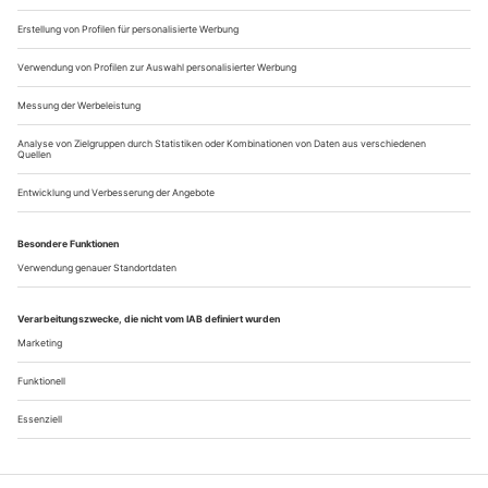
Eigentlich sollte ich diesen Beitrag «Heimat und Migration»...
Anna Dankova
Tanzakteure mit den besten Aussichten
Drei Damen reiten auf einem aufblasbaren Springbrunnen,
tanzen auf dem Rand des schwankenden Beckens, ringen
miteinander in einer luftgefüllten, vier Meter durchmessenden
Brunnenschale. In der zeitgenössischen Tanzkunst würde
allein dieses Bild Applaus erheischen. Die bulgarische
Choreografin Anna Dankova setzt Entscheidendes noch oben
drauf. Ihre Tänzerinnen kauen...
Über uns
Kontakt
Kritikerumfrage
Newsletter
Mediadaten
Datenschutz
Impressum
AGB
Vertrag widerrufen
Cookie-Einstellungen
Abo kündigen