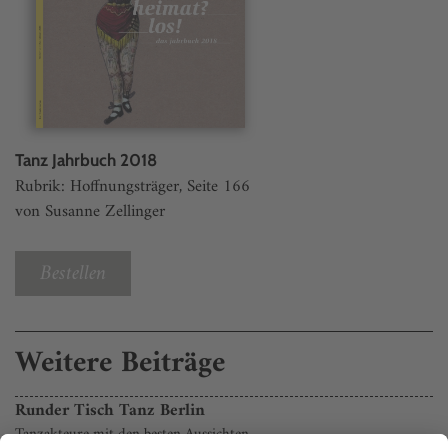
Tanz Jahrbuch 2018
Rubrik: Hoffnungsträger, Seite 166
von Susanne Zellinger
Bestellen
Weitere Beiträge
Runder Tisch Tanz Berlin
Tanzakteure mit den besten Aussichten