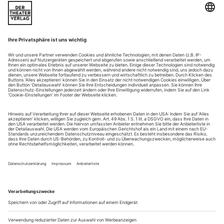
In der Hauptstadt ist dieses Jahr mächtig was geboten: Die
experimentierfreudige Tanzfabrik wird 40 Jahre alt, das
internationale Festival «Tanz im August» 30, die Anstifterin
des allgemeinen Tanzfortschritts, Nele Hertling, kriegt den
«Deutschen Tanzpreis», und das Staatsballett mit Johannes
Öhman und Sasha Waltz eine neue Intendanz. Klingt doch
super, oder? Na...
Jirí Kylián
16 Tanzschaffende denken darüber nach, was Heimat für sie
persönlich bedeutet
Es gibt ein Wort im Tschechischen, das in etwa so viel wie
«Heimat» bedeutet. Es heißt
domov
und ist vom lateinischen
domus
abgeleitet. Also von dem Begriff eines «Zuhause».
Wenn wir diese Idee weiterverfolgen, könnte es auch
bedeuten, dass dort, wo unser Haus steht, gleichzeitig unsere
«Heimat» ist.