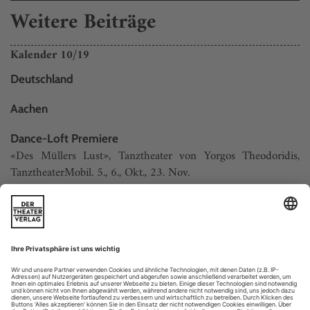
Weitere Beiträge
Kalender 10/19
Deutschland
Aachen
Dance-Loft Premiere
«Des Müllers Lust», Tanztheater von Yorgos Theodoridis,
TanztheaterMobil. 5., 6., Okt., 23. Nov.
www.dance-loft.de
;
www.tanztheatermobil.de
Altenburg
Landestheater
«Forever Lennon», Ballett von Silvana Schröder, Thüringer
Staatsballlett (siehe S. 48). Theaterzelt, 26., 29. Okt., 21. Nov.,