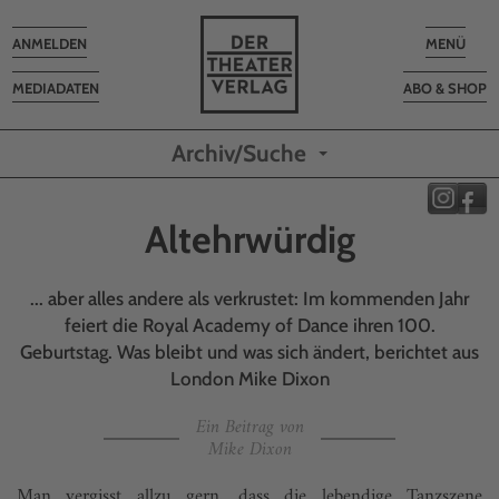
Toggle
Toggle
ANMELDEN
MENÜ
navigation
navigatio
MEDIADATEN
ABO & SHOP
Archiv/Suche
Altehrwürdig
... aber alles andere als verkrustet: Im kommenden Jahr
feiert die Royal Academy of Dance ihren 100.
Geburtstag. Was bleibt und was sich ändert, berichtet aus
London Mike Dixon
Ein Beitrag von
Mike Dixon
Man vergisst allzu gern, dass die lebendige Tanzszene