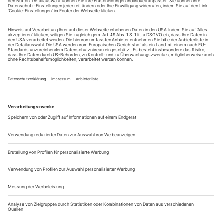
19., 27. Dez.;
www.tpthueringen.de
...
Elastisch
Senga Nengudis betanzbare Fasergebilde
Eingespannt in linienförmige Gebilde und mitten in einem
energetischen Feld, so agiert die Performerin in schwarzem
Tanztrikot und schwarzer Strumpfhose. Das, woran sie
gefesselt ist, sind ebenfalls Strumpfhosen. Neun, zehn
Befestigungspunkte und die Elastizität des Materials
bestimmen den Radius ihrer Bewegungsmöglichkeiten. «Die
Skulptur ist im Wortsinne eine...
Die Lehrerin: Ronja Häring
Sie stammen aus Kempten, haben dort als
Nachwuchstalent in der Juniorkompanie des KaRi-
Tanzhauses trainiert und nach dem Abitur an der Berliner
Tanzakademie «balance 1» Bühnentanz studiert. Später