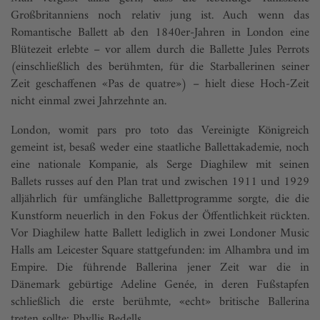
Großbritanniens noch relativ jung ist. Auch wenn das
Romantische Ballett ab den 1840er-Jahren in London eine
Blütezeit erlebte – vor allem durch die Ballette Jules Perrots
(einschließlich des berühmten, für die Starballerinen seiner
Zeit geschaffenen «Pas de quatre») – hielt diese Hoch-Zeit
nicht einmal zwei Jahrzehnte an.
London, womit pars pro toto das Vereinigte Königreich
gemeint ist, besaß weder eine staatliche Ballettakademie, noch
eine nationale Kompanie, als Serge Diaghilew mit seinen
Ballets russes auf den Plan trat und zwischen 1911 und 1929
alljährlich für umfängliche Ballettprogramme sorgte, die die
Kunstform neuerlich in den Fokus der Öffentlichkeit rückten.
Vor Diaghilew hatte Ballett lediglich in zwei Londoner Music
Halls am Leicester Square stattgefunden: im Alhambra und im
Empire. Die führende Ballerina jener Zeit war die in
Dänemark gebürtige Adeline Genée, in deren Fußstapfen
schließlich die erste berühmte, «echt» britische Ballerina
treten sollte: Phyllis Bedells.