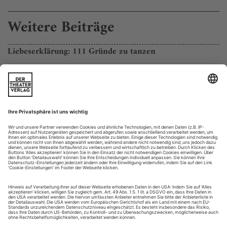
Weitere Beiträge
Liebeserklärung: 111 Gründe zu tanzen
Es gibt sicher noch viel mehr Gründe zu tanzen. Aber die
111, die Lisa Bales im Rahmen einer literarischen
«Liebeserklärung» vereint, lassen sich diskutieren – darunter
ein paar, die auf den ersten Blick eher kurios erscheinen
(«Weil Kakadus tanzen»), während andere auf der Hand
liegen («Weil man Körperbewusstsein entwickelt»). In elf
Kapiteln listet die Münchner...
Mission: Ermöglichen
Einst Starballerina in Stuttgart, öffnete sie in Karlsruhe dem
Nachwuchs Tür und Tor. Jetzt hat sich Birgit Keil als
Ballettdirektorin vom Badischen Staatstheater verabschiedet
Schon als Tänzerin war Birgit Keil eine