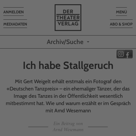
Toggle
Toggle
ANMELDEN
MENÜ
navigation
navigatio
MEDIADATEN
ABO & SHOP
Archiv/Suche
Ich habe Stallgeruch
Mit Gert Weigelt erhält erstmals ein Fotograf den
«Deutschen Tanzpreis» – ein ehemaliger Tänzer, der das
Image des Tanzes in der Öffentlichkeit wesentlich
mitbestimmt hat. Wie und warum erzählt er im Gespräch
mit Arnd Wesemann
Ein Beitrag von
Arnd Wesemann