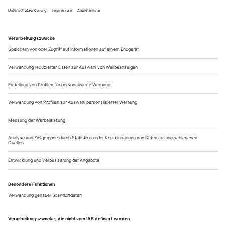
Ausnahmeerscheinung: die Ballerina von Weltformat, auf die
Deutschland, wie der amerikanische Kritiker Clive Barnes
einmal anmerkte, so lange hatte warten müssen. Im Star-
Quartett des Stuttgarter Ballettwunders der 1960er-Jahre war
sie das heimische Gewächs. John Cranko, der sie 1961 ans
Stuttgarter Ballett holte und sie...
In der Anstalt
In London verlegt der britische Erfolgschoreograf Matthew Bourne
Shakespeares Tragödie «Romeo und Julia» in die Geschlossene
Das Ensemble ist vor allem eines: jung. Das hat der britische
Choreograf Matthew Bourne -ausdrücklich betont, als er sich
unlängst dem traditionellen «Romeo und Julia»-Stoff
zuwandte und neben den jugendlich-frischen 18 Tänzerinnen
und Tänzern seiner Kompanie New Adventures zusätzliche
sechs Mitwirkende im Alter von 16 bis 19 Jahren vor Ort für
die Produktion...