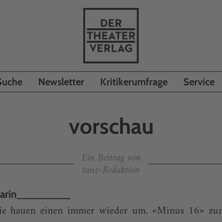
Suche
Newsletter
Kritikerumfrage
Service
vorschau
Ein Beitrag von
tanz-Redaktion
aharin_________
die hauen einen immer wieder um. «Minus 16» zum 