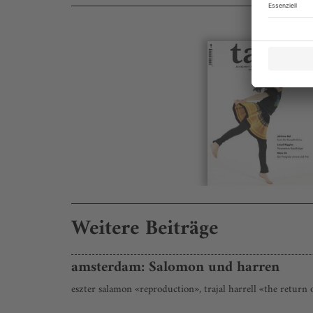
Weitere Beiträge
amsterdam: Salomon und harren
eszter salamon «reproduction», trajal harrell «the return