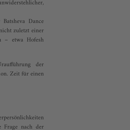
widerstehlicher,
r Batsheva Dance
icht zuletzt einer
en – etwa Hofesh
Uraufführung der
on. Zeit für einen
rpersönlichkeiten
ie Frage nach der