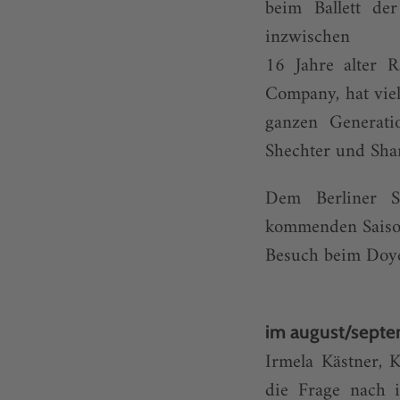
beim Ballett de
inzwischen
16 Jahre alter 
Company, hat viel
ganzen Generati
Shechter und Shar
Dem Berliner St
kommenden Saison 
Besuch beim Doy
im august/septe
Irmela Kästner, 
die Frage nach i