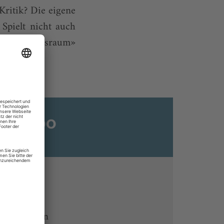
Kritik? Die eigene
 Spielt nicht auch
«Erwartungsraum»
ats-Abo
n
ine lesen
 Endgeräten