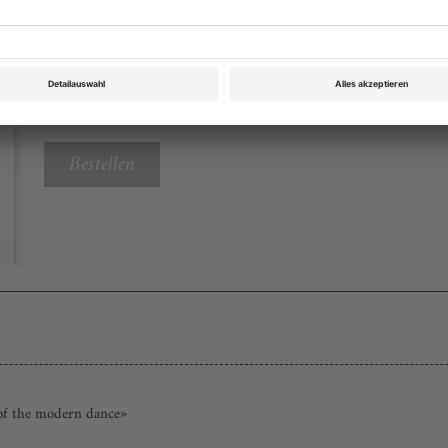
Tanz Juni 2015
Rubrik: Vorschau, Seite 80
von tanz-Redaktion
Bestellen
 of the modern dance»