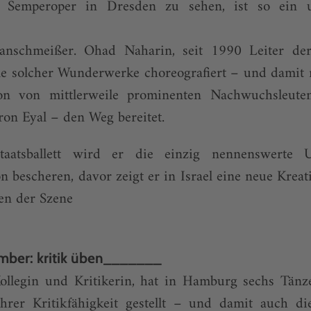
r Semperoper in Dresden zu sehen, ist so ein un
Ranschmeißer. Ohad Naharin, seit 1990 Leiter de
e solcher Wunderwerke choreografiert – und damit n
on von mittlerweile prominenten Nachwuchsleut
on Eyal – den Weg bereitet.
aatsballett wird er die einzig nennenswerte 
bescheren, davor zeigt er in Israel eine neue Kreati
en der Szene
mber: kritik üben_______
Kollegin und Kritikerin, hat in Hamburg sechs Tänze
hrer Kritikfähigkeit gestellt – und damit auch d