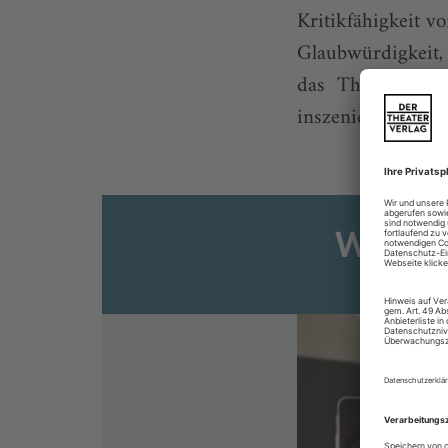
Kritikfähigkeit v
Glaubwürdigkeit, 
das Theater sel
inszeniert? Wer erf
Weiter