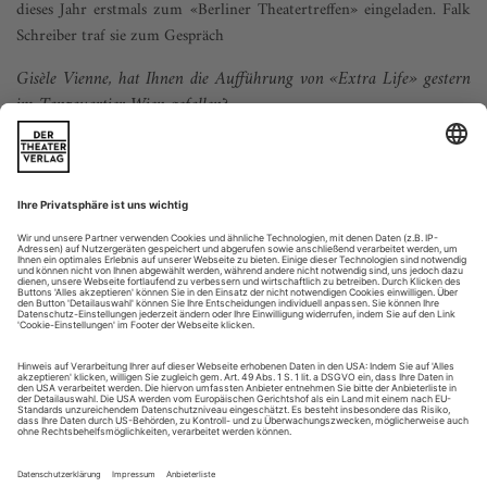
dieses Jahr erstmals zum «Berliner Theatertreffen» eingeladen. Falk
Schreiber traf sie zum Gespräch
Gisèle Vienne, hat Ihnen die Aufführung von «Extra Life» gestern
im Tanzquartier Wien gefallen?
Ja.
Weswegen?
Jede Aufführung ist anders. Im Tanzquartier ist die Bühne
kleiner als sonst bei uns üblich für dieses Stück. Auf einer
großen Bühne kann man gut mit Panorama und mit
Landschaft arbeiten, und hier hat man eine größere Nähe zu
den Performer*innen. Auch weil...
Furchtlos
Von einer Zeit, in der sich der Tanz immer mehr Freunde schuf, und
die Medien immer öfter zum Feind erklärt wurden, erzählt Arnd
Wesemann
1997 wurde ich frisch gebackener Redakteur der