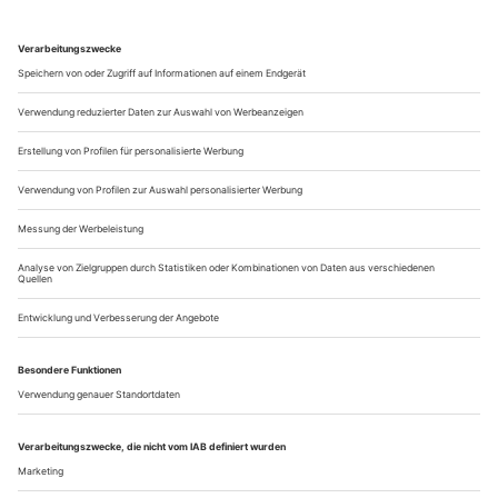
renommierten Tanzzeitschrift «ballett international/tanz
aktuell». Damals erschien sie in zwei Sprachen, auf Deutsch
und Englisch, und wurde in die ganze Welt hinein vertrieben.
Es war eine Welt, die in Großbritannien gerade den Tod von
Prinzessin Diana betrauerte, die in Albanien und Mazedonien
einen Bürgerkrieg zu...
Backlights 5/24
Tübingen
SUZANNE DELLAL CENTRE ON TOUR «
|2|3 //
1
SOLO|DUO|TRIO»
Die Batsheva Dance Company musste ihre Deutschland-
Tournee nach dem Terror vom 7. Oktober zunächst absagen,
dafür kam im März spontan eine kleine Gruppe aufstrebender
Jungchoreografen des Suzanne Dellal Centres aus Tel Aviv
und gastierte in sechs süddeutschen Theatern. Die spürbare
Verunsicherung ihrer...