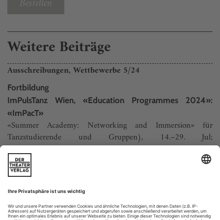
Bestellen
Weitere Beiträge
Ausschreibungen, Wettbewerbe 5/24
Fortbildung
ImPulsTanz Wien, «Education Programmes 2024»:
«ImPacT»
«Summer Academy: Networking and Immersion» für
Tanzstudierende und Gruppen), 14.–29. Jul;
Bewerbungsschluss: 15. Mai
www.impulstanz.com/education
Studium
Hochschule für Musik und Darstellende Kunst Frankfurt,
HfMDK
BAtanz Auditions: 15, 29 June