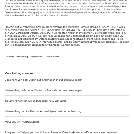
MA CoDE Master of Contemporary Dance Education
...
Utopien
Vielfalt lautet das Stichwort, nicht erst seit gestern. Schon die
Gründung der Zeitschrift war eng damit verknüpft, wie Johannes
Odenthal erinnert
Im Editorial der ersten Ausgabe der Zeitschrift «ballett
international/ tanz aktuell», später zu
umfirmiert, heißt
tanz
es im Januar 1994: «Wir sprechen von einer Krise der
Theater. In Wirklichkeit handelt es sich um eine
gesellschaftliche, politische, wirtschaftliche Krise, oder besser:
um einen Umbruch unseres Wertesystems, unserer
Lebensbedingungen in Ost und...
Autonomie
Der Tanz muss auf eigenen Beinen stehen. Welche Rolle das Magazin
dabei spielt(e), schildert Hartmut Regitz