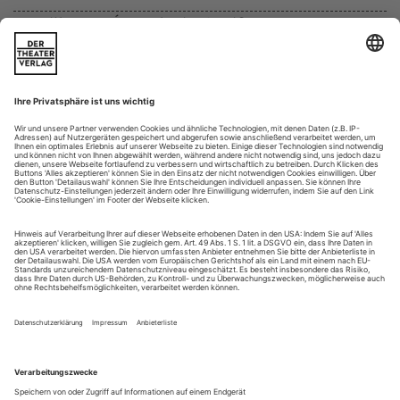
Kortrijk: Erna Ómarsdóttir «Sacrifice»
Sie ist die «Queen of Screams». Kein Ballett von Erna
Ómarsdóttir, das nicht auch eine Kreisch-Operette wäre.
Schmerzensschreie, Lustschreie, Angstschreie, Freudenschreie,
Zornschreie, Stimmerkundungsschreie, Monsterschreie,
Babyschreie, Irrenschreie ... Ómarsdóttir lehrt mit ihrer
Iceland Dance Company die Kunst der Differenzierung auch
beim Geplärr, und das ist...
Vorschau - Impressum November 2017
Nussknacker
Allweihnachtlich wird landauf, landab der puderzuckrige
«Nussknacker» aus dem Depot geholt. Aber Zürichs
Ballettchef Christian Spuck hat keinen auf Lager und legt
deshalb eine Neufassung auf. Dafür zieht er E. T. A.
Hoffmanns Mär von «Nussknacker und Mausekönig» heran