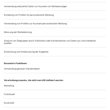
– das schwarzromantische Original. Was neugierig macht, weil
die allermeisten...
Die tänzerische Hand
Das Deutsche Tanzarchiv und ein Buch erinnern an den Maler Ernst
Oppler
Cherchez la femme! Obwohl zeitlebens unbeweibt, haben im
Junggesellen-Leben von Ernst Oppler gleich zwei Frauen eine
alles entscheidende Rolle gespielt: die eine eher indirekt, die
andere unmittelbar, wenn auch nicht ganz so «intim», wie
man aufgrund seiner Bilder vielleicht glauben könnte.
Geschlossene Vorstellung, 1909
Frau Nr. 1: Tilla Durieux. Es werden sich...
Über uns
Kontakt
Kritikerumfrage
Newsletter
Mediadaten
Datenschutz
Impressum
AGB