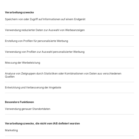
Festival of the Arts. Jointly credited to Stewart and Louis-
Philippe Demers, an ex-NASA French-Canadian robotics
designer, the work also draws on the expertise of...
Der verbotene Schleier
Tanz in Istanbul ist radikaler, politischer und szeniger, als der Westen
denkt.
Katja Werner bereist die Weltstadt und trifft Choreografen, die eine
Mission haben: den Tanz sowohl in islamischer als auch westlicher
Tradition neu zu etablieren
Istanbul im Juni. Das türkische Militär hat gerade
Schleier.
Neuwahlen erpresst, um die Präsidentschaftskandidatur des
moderaten islamistischen Außenministers Abdullah Gül zu
verhindern, weil dessen Frau Kopftuch trägt. Westeuropa
gratuliert reflexhaft zur strammen säkularen Haltung der
massenhaft gegen die Regierung demonstrierenden
Bevölkerung. Vor Ort sind die...