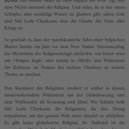
Mit seinem «Rien de rien» begann der erste Tag. Aus
2000.
dem Nichts entstand die Religion. Und siehe, da es nur einen
Schöpfer, aber unzählige Weisen zu glauben gibt, sahen Gott
und Sidi Larbi Cherkaoui, dass der Glaube der Vater aller
Kriege ist.
So geschah es, dass der marokkanische Sohn einer belgischen
Mutter bereits ein Jahr vor dem New Yorker Terroranschlag
das Mysterium der Religionskriege entdeckte, um fortan etwa
mit «Tempus fugit» oder zuletzt in «Myth» den Widerstreit
der Kulturen im Namen des rechten Glaubens zu seinem
Thema zu machen.
Den Kontinent des Religiösen studiert er seither in dessen
immerwährendem Widerstreit mit der Globalisierung und
dem Welthandel: als Kreuzzug und Jihad. Wie Schätze hebt
Sidi Larbi Cherkaoui die Religionen, die den Drang
torpedieren, mit der ganzen Welt einen Handel zu schließen.
Es gibt keine globalisierte Religion, ihr Todfeind ist die