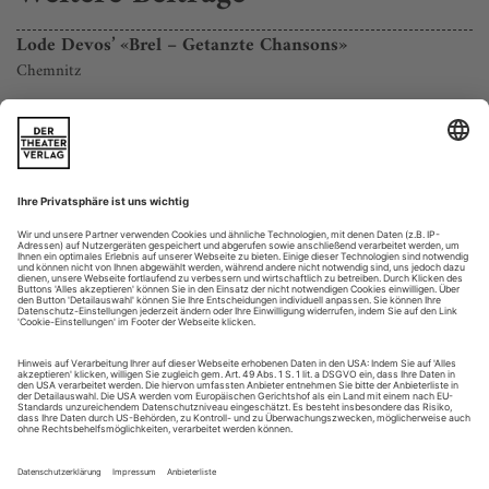
Lode Devos’ «Brel – Getanzte Chansons»
Chemnitz
Links ein altes Mikrofon. Zu Klavier und Kneipengesäusel
tragen auf schwarzer Szene Kellner weißes Mobiliar ins Freie.
Ein Sänger erscheint nicht, dafür seine Stimme: von der
Gewalt eines ganzen Orchesters. Jacques Brel, Belgiens großer
Chansonnier, dem der Chemnitzer Ballettchef Lode Devos
nun huldigen wird, zieht die je zehn weiblichen und
männlichen Cafégäste...
Garry Stewarts «Devolution» mit dem Australian Dance
Theatre
Paris
Australian Dance Theatre’s artistic director Garry Stewart
garnered an impressive list of collaborators for “Devolution,”
commissioned as one of the centerpieces of the 2006 Adelaide