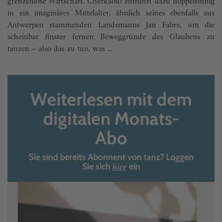
grenzenlose Wirtschaft. Cherkaoui entführt dazu doppelsinnig
in ein imaginäres Mittelalter, ähnlich seines ebenfalls aus
Antwerpen stammenden Landsmanns Jan Fabre, um die
scheinbar finster fernen Beweggründe des Glaubens zu
tanzen – also das zu tun, was ...
Weiterlesen mit dem
digitalen Monats-
Abo
Sie sind bereits Abonnent von tanz? Loggen
hier
Sie sich
ein