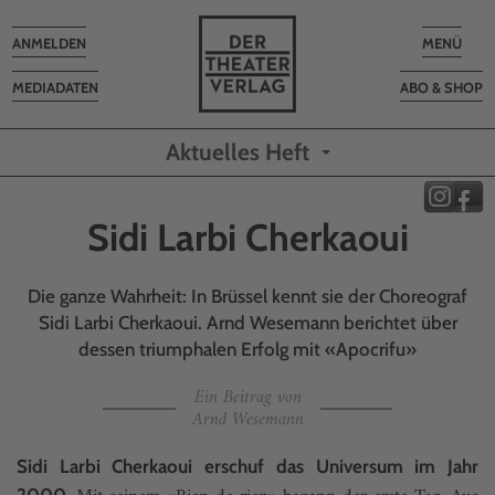
Toggle
Toggle
ANMELDEN
MENÜ
navigation
navigatio
MEDIADATEN
ABO & SHOP
Aktuelles Heft
Sidi Larbi Cherkaoui
Die ganze Wahrheit: In Brüssel kennt sie der Choreograf
Sidi Larbi Cherkaoui. Arnd Wesemann berichtet über
dessen triumphalen Erfolg mit «Apocrifu»
Ein Beitrag von
Arnd Wesemann
Sidi Larbi Cherkaoui erschuf das Universum im Jahr