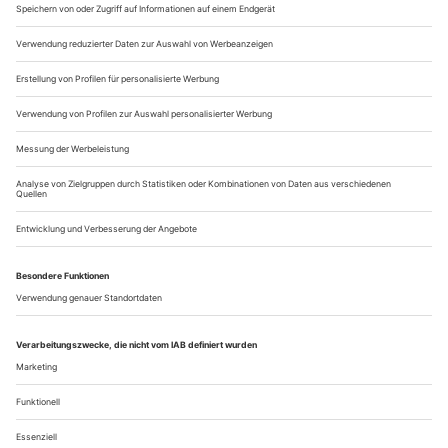
Studium
Hochschule für Musik und Darstellende Kunst Frankfurt,
HfMDK
BAtanz Auditions: 15, 29 June
MA CoDE Master of Contemporary Dance Education
...
Ausstellungen 5/24
GOLDENE JAHRE – KÖLNER TANZTRÄUME
Besonders stolz braucht die Kölner Kulturpolitik aktuell nicht
auf ihre Tanzentscheidungen zu sein – immerhin wurden
gerade erst der erfolgreiche Richard Siegal und sein Ballet of
Difference aus der Domstadt verbannt. Dass das auch mal
anders war, zeigt die Ausstellung «Goldene Jahre» des
Tanzmuseums im Mediapark vom 4. Mai bis 23....
Über uns
Kontakt
Kritikerumfrage
Newsletter