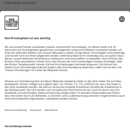
Odenthal erinnert
Im Editorial der ersten Ausgabe der Zeitschrift «ballett
international/ tanz aktuell», später zu
umfirmiert, heißt
tanz
es im Januar 1994: «Wir sprechen von einer Krise der
Theater. In Wirklichkeit handelt es sich um eine
gesellschaftliche, politische, wirtschaftliche Krise, oder besser:
um einen Umbruch unseres Wertesystems, unserer
Lebensbedingungen in Ost und...
Ausschreibungen, Wettbewerbe 5/24
Fortbildung
ImPulsTanz Wien, «Education Programmes 2024»:
«ImPacT»
«Summer Academy: Networking and Immersion» für
Tanzstudierende und Gruppen), 14.–29. Jul;
Bewerbungsschluss: 15. Mai
www.impulstanz.com/education