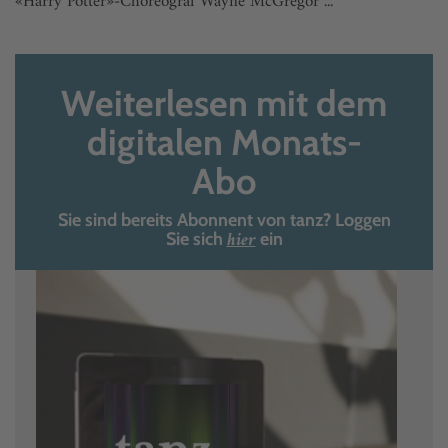
«Harry Potter»-Choreograf Wayne McGregor ...
Weiterlesen mit dem
digitalen Monats-
Abo
Sie sind bereits Abonnent von tanz? Loggen
hier
Sie sich
ein