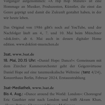
Vorgänger aufgenommen: «A Hip Hop Minute» ist eine
Hommage an Musiker, Produzenten, Künstler, die einst das
Genre geprägt und damit die Zukunft gestaltet haben, in der
wir heute leben.
Das Original von 1986 gibt‘s noch auf YouTube, und der
Nachfolger läuft am 4., 7. und 10. Mai beim Münchner
«dok.fest», ab 6. Mai auch in dessen digitaler Home
edition.
www.dokfest-muenchen.de
www.3sat.de
3sat,
«Daniel Hope: Dance!»: Gemeinsam mit
18. Mai, 20.15 Uhr:
dem Zürcher Kammerorchester geht der Geigenvirtuose
Daniel Hope auf eine tanzmusikalische Weltreise (
4/24),
tanz
Konzerthaus Berlin, Februar 2024, Erstausstrahlung
www.3sat.de
3sat-Mediathek,
«Dance around the World: London»: Choreograf
Bis 4. Aug.:
Eric Gauthier reist nach London und trifft Akram Khan,