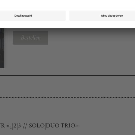
Tanz Mai 2024
Rubrik: Side step, Seite 12
von
Bestellen
R «
|2|3 // SOLO|DUO|TRIO»
1