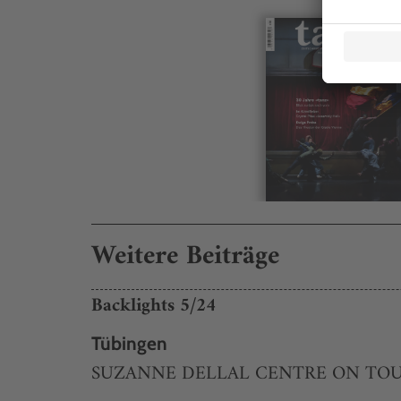
Weitere Beiträge
Backlights 5/24
Tübingen
SUZANNE DELLAL CENTRE ON TOU