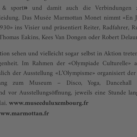
 & sport
und damit auch die Verbindungen z
»
eidung. Das Musée Marmottan Monet nimmt «En Jeu!
930» ins Visier und präsentiert Reiter, Radfahrer, R
homas Eakins, Kees Van Dongen oder Robert Delau
ion sehen und vielleicht sogar selbst in Aktion treten
genheit. Im Rahmen der «Olympiade Culturelle» a
slich der Ausstellung «L’Olympisme» organisiert der
ugang zum Museum – Disco, Yoga, Dancehall 
d vor Ausstellungsöffnung, jeweils eine Stunde lan
Mai.
www.museeduluxembourg.fr
ww.marmottan.fr