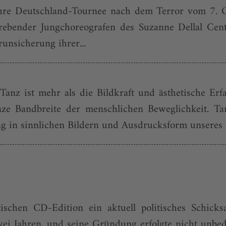
re Deutschland-Tournee nach dem Terror vom 7. O
rebender Jungchoreografen des Suzanne Dellal Centr
unsicherung ihrer...
Tanz ist mehr als die Bildkraft und ästhetische Erf
nze Bandbreite der menschlichen Beweglichkeit. Ta
ng in sinnlichen Bildern und Ausdrucksform unseres 
schen CD-Edition ein aktuell politisches Schicksal v
zwei Jahren, und seine Gründung erfolgte nicht unbed