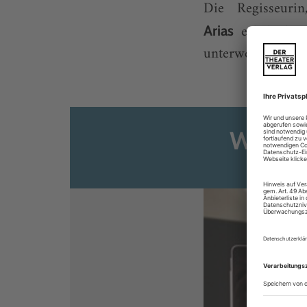
Die Regisseuri
erhält den 
Arias
unterwegs, hat et
Weiter