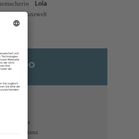
lmemacherin
Lola
h in der Tanzwelt
ats-Abo
n
ine lesen
 Endgeräten
rchiv von tanz