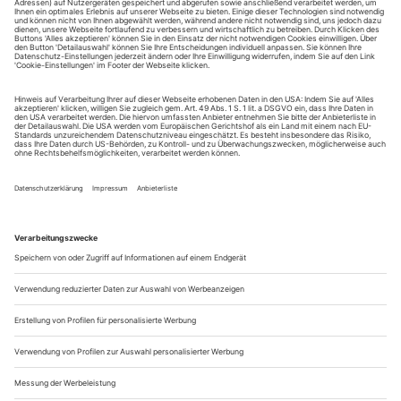
eine Dokumentation mit Ausschnitten aus Werken von drei
herausragenden Vertreter*innen präsentiert, gedreht von
Andreas Morell, der zuletzt John Neumeier porträtierte. Milla
Koistinen, Arno Schuitemaker und Jefta van Dinther gehören...
Alexander Vantournhout «every_body»
Wien
Es ist kompliziert, sich im Alltag zu bewegen.
Normalsterbliche schaffen es, indem sie nicht darüber
nachdenken, wie viele Muskeln und Gelenke das
Händeschütteln in Anspruch nimmt. Dann gibt es die
anderen, die sich genau an der Komplexität der menschlichen
Anatomie ergötzen, sie offenlegen und ausreizen. Alexander
Vantournhout gehört in diese Kategorie. Der...
Die Gründliche
Als Dramaturgin hat Anne do Paço dem Choreografen Martin
Schläpfer ein Vierteljahrhundert zur Seite gestanden – und sein Werk