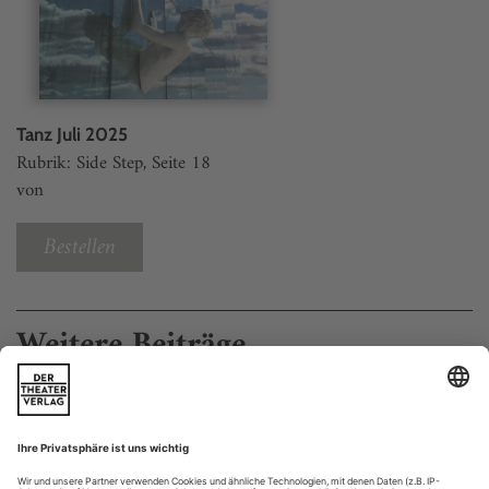
Tanz Juli 2025
Rubrik: Side Step, Seite 18
von
Bestellen
Weitere Beiträge
Screening 7/25
GRENZGÄNGER
Vielfalt ist das Markenzeichen der zeitgenössischen Tanzszene.
Nur folgerichtig, dass Arte passend zu den Sommerfestivals