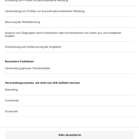
dagegen konzentriert sich auf Childs’ Frühwerk aus den
1960ern und 70ern, in dem die Künstlerin Raum als...
Zora Snake «Combat des lianes»
Freiburg
Lianen klettern an der Wand entlang, führen das Publikum in
den Bühnenraum des Théâtre National Wallonie-Bruxelles.
Zwischen Holzspänen, Baumstümpfen, den Spuren von
gerodeten Wäldern, entfaltet der kamerunische Choreograf
Zora Snake seine neue Arbeit «Combat des Lianes». Man
erkundet die Bühne: die massiven Holzstümpfe verbreiten
einen süßlichen Duft. Es erklingen...
Über uns
Kontakt
Kritikerumfrage
Newsletter
Mediadaten
Datenschutz
Impressum
AGB
Vertrag widerrufen
Cookie-Einstellungen
Abo kündigen