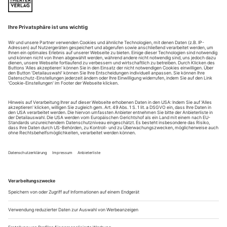
Weitere Beiträge
Tanzspielpläne 5/26
Deutschland
On tour
die irische Tanzshow von Michael
«Lord of the Dance»,
Flatley, feiert 30-jähriges Jubiläum: Neu-Ulm, 5. Mai;
Heilbronn, Harmonie, 6. Mai; Kempten, 7. Mai; Mannheim,
Rosengarten, 8. Mai; Stuttgart, Porsche Arena, 9. Mai; Fulda,
Esperantohalle, 10. Mai; Dortmund, Westfalenhalle, 12. Mai;
Wetzlar, 13. Mai; Dresden, Messe, 14. Mai; Magdeburg,...
Ausstellungen tanz 5/26
LUCINDA CHILDS
In den vergangenen Jahren ließ sich ein verstärktes Interesse
an Lucinda Childs beobachten, zudem entwickelte die heute
85-jährige Pionierin des postmodernen Tanzes zuletzt auch
wieder neue Stücke. Die Ausstellung «Dancing Page in Hand»