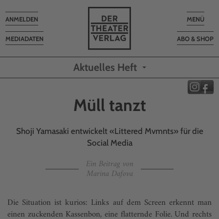
Toggle
Toggle
ANMELDEN
MENÜ
navigation
navigatio
MEDIADATEN
ABO & SHOP
Aktuelles Heft
Müll tanzt
Shoji Yamasaki entwickelt «Littered Mvmnts» für die
Social Media
Ein Beitrag von
Marina Dafova
Die Situation ist kurios: Links auf dem Screen erkennt man
einen zuckenden Kassenbon, eine flatternde Folie. Und rechts